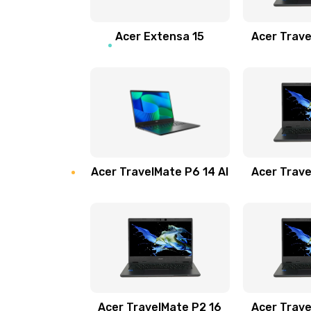
Замена звуковой карты
Acer Extensa 15
Acer Trave
Замена микрофона
Замена оперативной памяти
Замена процессора
Acer TravelMate P6 14 AI
Acer Trave
Замена системы охлаждения
Замена термопасты
Замена шлейфа матрицы
Замена экрана
Acer TravelMate P2 16
Acer Trave