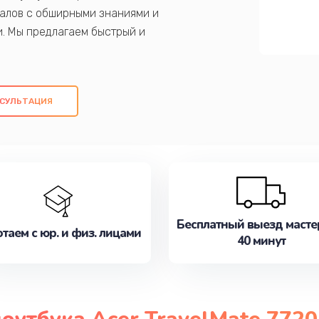
алов с обширными знаниями и
и. Мы предлагаем быстрый и
ем оригинальных компонентов, а также
ых работ. Наша цель - предоставить
ое обслуживание, удовлетворяя их
СУЛЬТАЦИЯ
медлите записаться на ремонт уже
Бесплатный выезд масте
таем с юр. и физ. лицами
40 минут