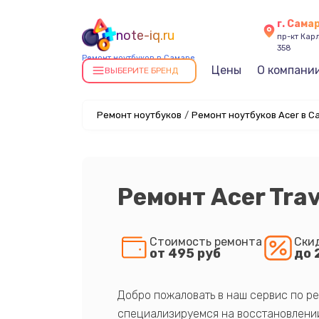
г. Сама
note-iq.ru
пр-кт Карл
358
Ремонт ноутбуков в Самаре
Цены
О компани
ВЫБЕРИТЕ БРЕНД
Ремонт ноутбуков
/
Ремонт ноутбуков Acer в С
Ремонт Acer Tra
Стоимость ремонта
Ски
от 495 руб
до 
Добро пожаловать в наш сервис по ре
специализируемся на восстановлении