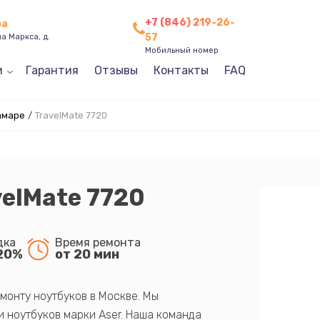
+7 (846) 219-26-
ра
57
а Маркса, д.
Мобильный номер
и
Гарантия
Отзывы
Контакты
FAQ
амаре
/
TravelMate 7720
velMate 7720
дка
Время ремонта
20%
от 20 мин
монту ноутбуков в Москве. Мы
 ноутбуков марки Aser. Наша команда