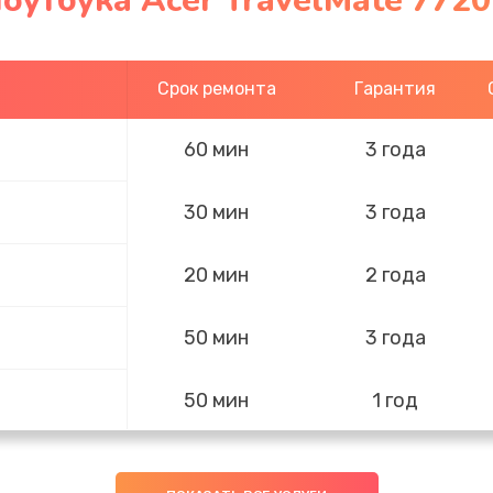
оутбука Acer TravelMate 7720
Срок ремонта
Гарантия
60 мин
3 года
30 мин
3 года
20 мин
2 года
50 мин
3 года
50 мин
1 год
20 мин
2 года