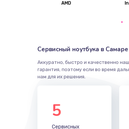
AMD
In
Замена северного моста
Ремонт цепей питания
Замена жесткого диска
Сервисный ноутбука в Самаре
Аккуратно, быстро и качественно на
Установка драйверов
гарантия, поэтому если во время дал
нам для их решения.
Замена вебкамеры
Ремонт петель крышки
5
Настройка Wi-Fi
Сервисных
Замена HDMI