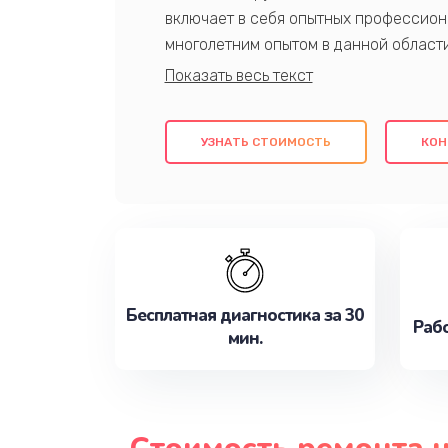
включает в себя опытных профессион
многолетним опытом в данной област
качественный ремонт с использовани
гарантируем качество всех проведенн
клиентам надежное и профессиональн
УЗНАТЬ СТОИМОСТЬ
КОН
потребности наилучшим образом. Не 
сейчас!
Бесплатная диагностика за 30
Рабо
мин.