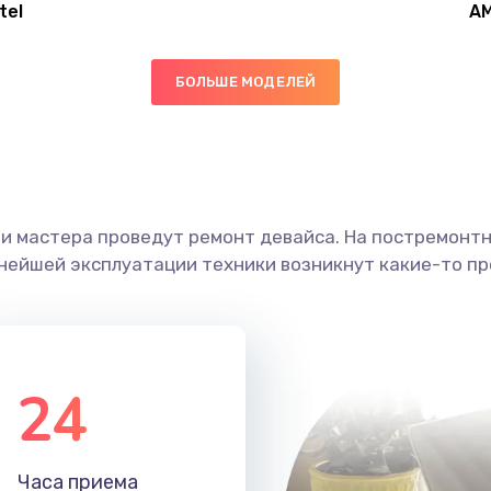
tel
A
30 мин
1 год
БОЛЬШЕ МОДЕЛЕЙ
60 мин
3 года
30 мин
1 год
ши мастера проведут ремонт девайса. На постремонт
50 мин
1 год
ьнейшей эксплуатации техники возникнут какие-то пр
30 мин
3 года
20 мин
1 год
24
60 мин
2 года
Часа приема
20 мин
1 год