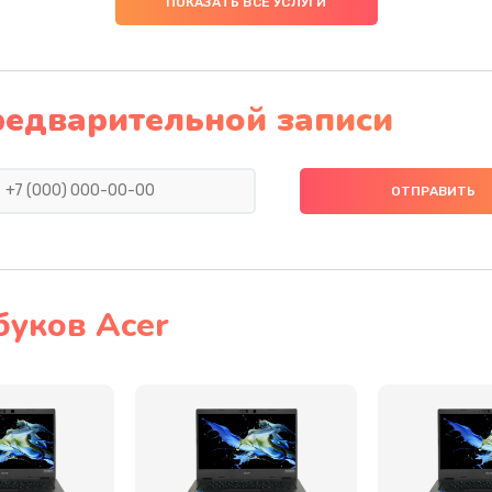
ПОКАЗАТЬ ВСЕ УСЛУГИ
20 мин
3 года
30 мин
1 год
редварительной записи
60 мин
2 года
50 мин
3 года
50 мин
1 год
буков Acer
60 мин
2 года
30 мин
1 год
20 мин
2 года