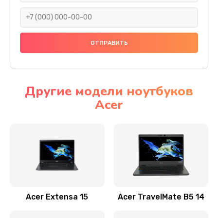
930 руб.
Заказать
Ремонт подсветки
1200 руб.
Заказать
Другие модели ноутбуков
Acer
Настройка BIOS
650 руб.
Заказать
Замена видеочипа
2500 руб.
Заказать
Acer Extensa 15
Acer TravelMate B5 14
Ремонт разъема питания