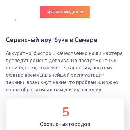
БОЛЬШЕ МОДЕЛЕЙ
Замена экрана
1095 руб.
Заказать
Сервисный ноутбука в Самаре
Замена северного моста
Аккуратно, быстро и качественно наши мастера
1950 руб.
проведут ремонт девайса. На постремонтный
Заказать
период предоставляется гарантия, поэтому
если во время дальнейшей эксплуатации
Ремонт цепей питания
техники возникнут какие-то проблемы, можно
снова обратиться к нам для их решения.
2500 руб.
Заказать
5
Замена жесткого диска
660 руб.
Сервисных
городов