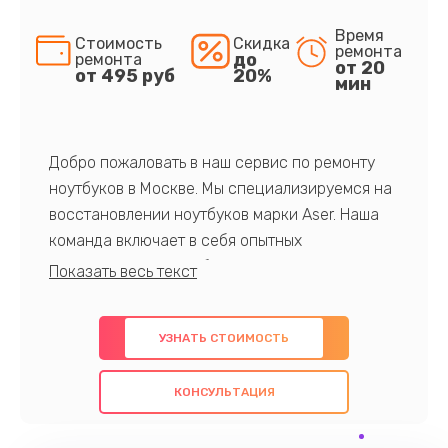
Время
Стоимость
Скидка
ремонта
до
ремонта
от 20
от 495 руб
20%
мин
Добро пожаловать в наш сервис по ремонту
ноутбуков в Москве. Мы специализируемся на
восстановлении ноутбуков марки Aser. Наша
команда включает в себя опытных
профессионалов с обширными знаниями и
многолетним опытом в данной области. Мы
предлагаем быстрый и качественный ремонт с
УЗНАТЬ СТОИМОСТЬ
использованием оригинальных компонентов, а
также гарантируем качество всех
КОНСУЛЬТАЦИЯ
проведенных работ. Наша цель - предоставить
клиентам надежное и профессиональное