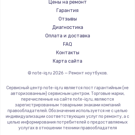
Gigabyte
Цены на ремонт
Ремонт ноутбуков Machenike
Aorus
Гарантия
Ремонт ноутбуков DEXP
Maibenben
Отзывы
Ремонт ноутбуков Teclast
Getac
Диагностика
Ремонт ноутбуков CHUWI
Epson
Оплата и доставка
Ремонт ноутбуков Colorful
Philips
FAQ
LG
Контакты
Panasonic
Карта сайта
Irbis
© note-iq.ru
2026
— Ремонт ноутбуков.
Thunderobot
Hasee
Сервисный центр note-iq.ru является пост гарантийным (не
ZTE
авторизованным) сервисным центром. Торговые марки,
перечисленные на сайте note-iq.ru, являются
Hiper
зарегистрированным товарными знаками компаний
Evga
правообладателей. Обозначения используется не с целью
индивидуализации соответствующих услуг по ремонту, а с
Google
целью информирования потребителей о предоставляемых
Echips
услугах в отношении техники правообладателя