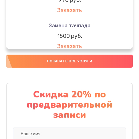
Заказать
Замена тачпада
1500 руб.
Заказать
Замена южного моста
ПОКАЗАТЬ ВСЕ УСЛУГИ
1950 руб.
Заказать
Скидка 20% по
Чистка от пыли
предварительной
1060 руб.
записи
Заказать
Настройка ОС