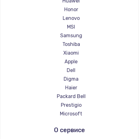
Huawei
Ремонт ноутбуков Getac
Honor
Ремонт ноутбуков Epson
Lenovo
Ремонт ноутбуков Philips
MSI
Ремонт ноутбуков LG
Samsung
Ремонт ноутбуков Panasonic
Toshiba
Ремонт ноутбуков Irbis
Xiaomi
Ремонт ноутбуков Thunderobot
Apple
Ремонт ноутбуков Hasee
Dell
Ремонт ноутбуков ZTE
Digma
Ремонт ноутбуков Hiper
Haier
Ремонт ноутбуков Evga
Packard Bell
Ремонт ноутбуков Google
Prestigio
Ремонт ноутбуков Echips
Microsoft
Ремонт ноутбуков Ardor
Alienware
О сервисе
Ремонт ноутбуков Predator
Aquarius
Ремонт ноутбуков iru