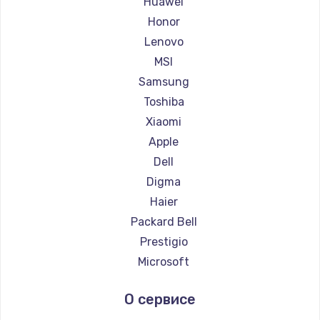
Huawei
Ремонт ноутбуков Getac
Honor
Ремонт ноутбуков Epson
Lenovo
Ремонт ноутбуков Philips
MSI
Ремонт ноутбуков LG
Samsung
Ремонт ноутбуков Panasonic
Toshiba
Ремонт ноутбуков Irbis
Xiaomi
Ремонт ноутбуков Thunderobot
Apple
Ремонт ноутбуков Hasee
Dell
Ремонт ноутбуков ZTE
Digma
Ремонт ноутбуков Hiper
Haier
Ремонт ноутбуков Evga
Packard Bell
Ремонт ноутбуков Google
Prestigio
Ремонт ноутбуков Echips
Microsoft
Ремонт ноутбуков Ardor
Alienware
О сервисе
Ремонт ноутбуков Predator
Aquarius
Ремонт ноутбуков iru