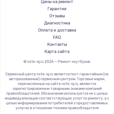
Gigabyte
Цены на ремонт
Ремонт ноутбуков Machenike
Aorus
Гарантия
Ремонт ноутбуков DEXP
Maibenben
Отзывы
Ремонт ноутбуков Teclast
Getac
Диагностика
Ремонт ноутбуков CHUWI
Epson
Оплата и доставка
Ремонт ноутбуков Colorful
Philips
FAQ
LG
Контакты
Panasonic
Карта сайта
Irbis
© note-iq.ru
2026
— Ремонт ноутбуков.
Thunderobot
Hasee
Сервисный центр note-iq.ru является пост гарантийным (не
ZTE
авторизованным) сервисным центром. Торговые марки,
перечисленные на сайте note-iq.ru, являются
Hiper
зарегистрированным товарными знаками компаний
Evga
правообладателей. Обозначения используется не с целью
индивидуализации соответствующих услуг по ремонту, а с
Google
целью информирования потребителей о предоставляемых
Echips
услугах в отношении техники правообладателя