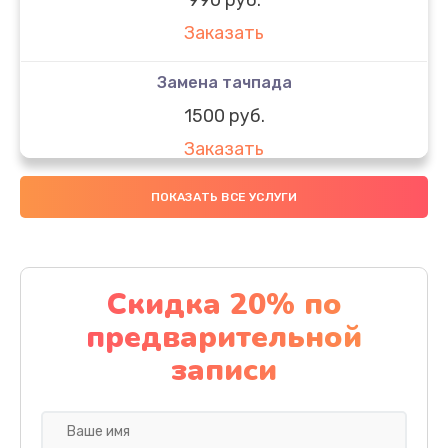
Заказать
Замена тачпада
1500 руб.
Заказать
Замена южного моста
ПОКАЗАТЬ ВСЕ УСЛУГИ
1950 руб.
Заказать
Скидка 20% по
Чистка от пыли
предварительной
1060 руб.
записи
Заказать
Настройка ОС