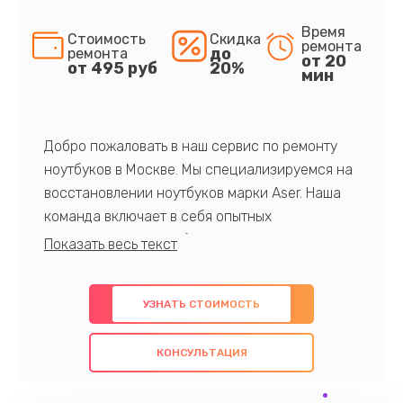
Время
Стоимость
Скидка
ремонта
до
ремонта
от 20
от 495 руб
20%
мин
Добро пожаловать в наш сервис по ремонту
ноутбуков в Москве. Мы специализируемся на
восстановлении ноутбуков марки Aser. Наша
команда включает в себя опытных
профессионалов с обширными знаниями и
многолетним опытом в данной области. Мы
предлагаем быстрый и качественный ремонт с
УЗНАТЬ СТОИМОСТЬ
использованием оригинальных компонентов, а
также гарантируем качество всех
КОНСУЛЬТАЦИЯ
проведенных работ. Наша цель - предоставить
клиентам надежное и профессиональное