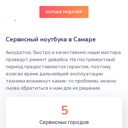
БОЛЬШЕ МОДЕЛЕЙ
Замена экрана
1095 руб.
Заказать
Сервисный ноутбука в Самаре
Замена северного моста
Аккуратно, быстро и качественно наши мастера
1950 руб.
проведут ремонт девайса. На постремонтный
Заказать
период предоставляется гарантия, поэтому
если во время дальнейшей эксплуатации
Ремонт цепей питания
техники возникнут какие-то проблемы, можно
снова обратиться к нам для их решения.
2500 руб.
Заказать
5
Замена жесткого диска
660 руб.
Сервисных
городов