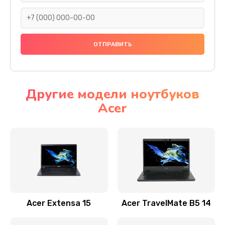
930 руб.
Заказать
Ремонт подсветки
1200 руб.
Заказать
Другие модели ноутбуков
Acer
Настройка BIOS
650 руб.
Заказать
Замена видеочипа
2500 руб.
Заказать
Acer Extensa 15
Acer TravelMate B5 14
Ремонт разъема питания