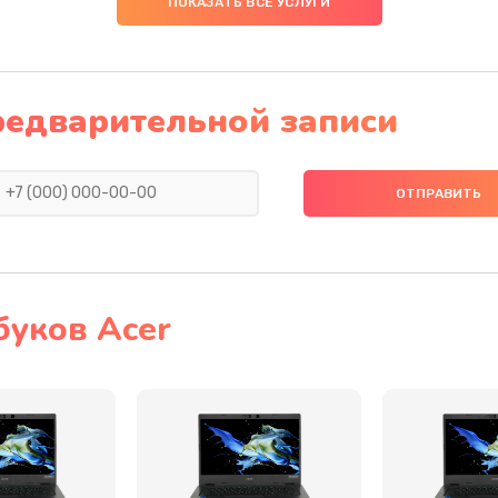
ПОКАЗАТЬ ВСЕ УСЛУГИ
30 мин
2 года
40 мин
3 года
редварительной записи
20 мин
3 года
50 мин
2 года
20 мин
3 года
буков Acer
30 мин
3 года
60 мин
2 года
60 мин
2 года