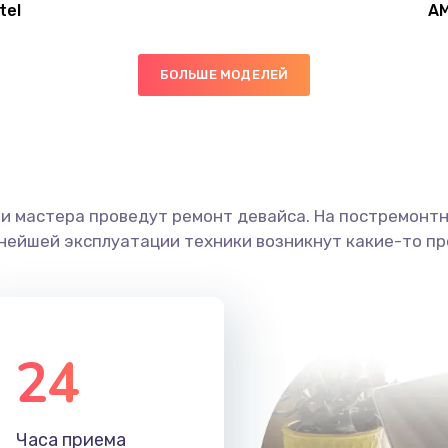
tel
A
60 мин
1 год
БОЛЬШЕ МОДЕЛЕЙ
40 мин
1 год
40 мин
2 года
ши мастера проведут ремонт девайса. На постремонт
50 мин
1 год
ьнейшей эксплуатации техники возникнут какие-то пр
40 мин
1 год
20 мин
1 год
24
20 мин
2 года
Часа приема
20 мин
3 года