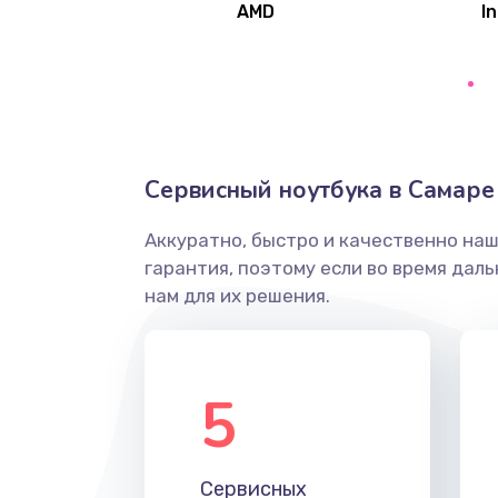
AMD
In
Замена северного моста
Ремонт цепей питания
Замена жесткого диска
Сервисный ноутбука в Самаре
Аккуратно, быстро и качественно на
Установка драйверов
гарантия, поэтому если во время дал
нам для их решения.
Замена вебкамеры
Ремонт петель крышки
5
Настройка Wi-Fi
Сервисных
Замена HDMI