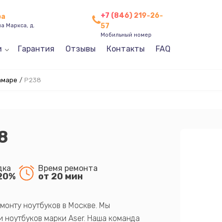
+7 (846) 219-26-
ра
57
а Маркса, д.
Мобильный номер
и
Гарантия
Отзывы
Контакты
FAQ
амаре
/
P238
8
дка
Время ремонта
20%
от 20 мин
монту ноутбуков в Москве. Мы
 ноутбуков марки Aser. Наша команда