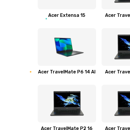
Замена звуковой карты
Acer Extensa 15
Acer Trave
Замена микрофона
Замена оперативной памяти
Замена процессора
Acer TravelMate P6 14 AI
Acer Trave
Замена системы охлаждения
Замена термопасты
Замена шлейфа матрицы
Замена экрана
Acer TravelMate P2 16
Acer Trave