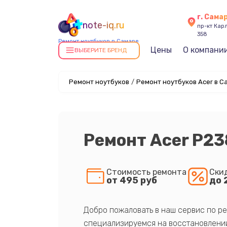
г. Сама
note-iq.ru
пр-кт Карл
358
Ремонт ноутбуков в Самаре
Цены
О компани
ВЫБЕРИТЕ БРЕНД
Ремонт ноутбуков
/
Ремонт ноутбуков Acer в С
Ремонт Acer P23
Стоимость ремонта
Ски
от 495 руб
до 
Добро пожаловать в наш сервис по ре
специализируемся на восстановлении