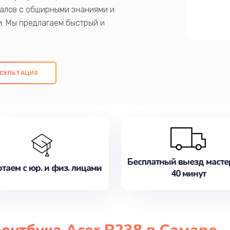
алов с обширными знаниями и
и. Мы предлагаем быстрый и
ем оригинальных компонентов, а также
ых работ. Наша цель - предоставить
ое обслуживание, удовлетворяя их
СУЛЬТАЦИЯ
медлите записаться на ремонт уже
Бесплатный выезд масте
таем с юр. и физ. лицами
40 минут