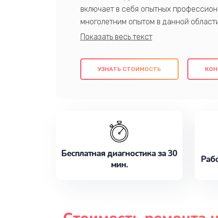
включает в себя опытных профессион
многолетним опытом в данной област
качественный ремонт с использовани
гарантируем качество всех проведенн
клиентам надежное и профессиональн
УЗНАТЬ СТОИМОСТЬ
КОН
потребности наилучшим образом. Не 
сейчас!
Бесплатная диагностика за 30
Рабо
мин.