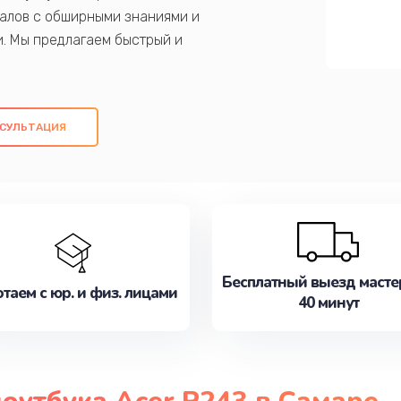
алов с обширными знаниями и
и. Мы предлагаем быстрый и
ем оригинальных компонентов, а также
ых работ. Наша цель - предоставить
ое обслуживание, удовлетворяя их
СУЛЬТАЦИЯ
медлите записаться на ремонт уже
Бесплатный выезд масте
таем с юр. и физ. лицами
40 минут