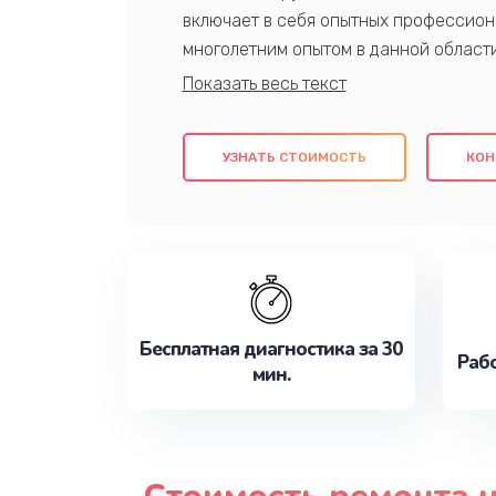
включает в себя опытных профессион
многолетним опытом в данной област
качественный ремонт с использовани
гарантируем качество всех проведенн
клиентам надежное и профессиональн
УЗНАТЬ СТОИМОСТЬ
КОН
потребности наилучшим образом. Не 
сейчас!
Бесплатная диагностика за 30
Рабо
мин.