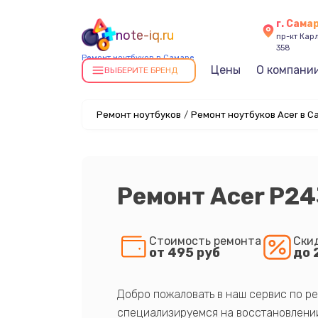
г. Сама
note-iq.ru
пр-кт Карл
358
Ремонт ноутбуков в Самаре
Цены
О компани
ВЫБЕРИТЕ БРЕНД
Ремонт ноутбуков
/
Ремонт ноутбуков Acer в С
Ремонт Acer P24
Стоимость ремонта
Ски
от 495 руб
до 
Добро пожаловать в наш сервис по ре
специализируемся на восстановлении