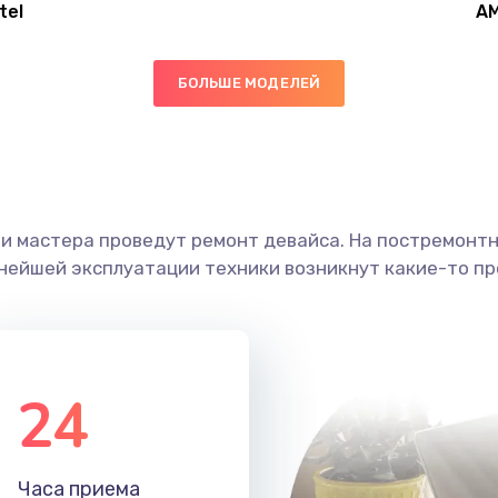
tel
A
60 мин
2 года
БОЛЬШЕ МОДЕЛЕЙ
60 мин
2 года
20 мин
1 год
ши мастера проведут ремонт девайса. На постремонт
50 мин
2 года
ьнейшей эксплуатации техники возникнут какие-то пр
40 мин
1 год
30 мин
3 года
24
30 мин
2 года
Часа приема
40 мин
3 года