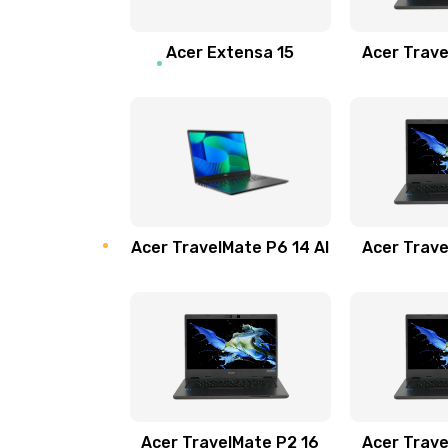
Замена звуковой карты
Acer Extensa 15
Acer Trave
Замена микрофона
Замена оперативной памяти
Замена процессора
Acer TravelMate P6 14 AI
Acer Trave
Замена системы охлаждения
Замена термопасты
Замена шлейфа матрицы
Замена экрана
Acer TravelMate P2 16
Acer Trave