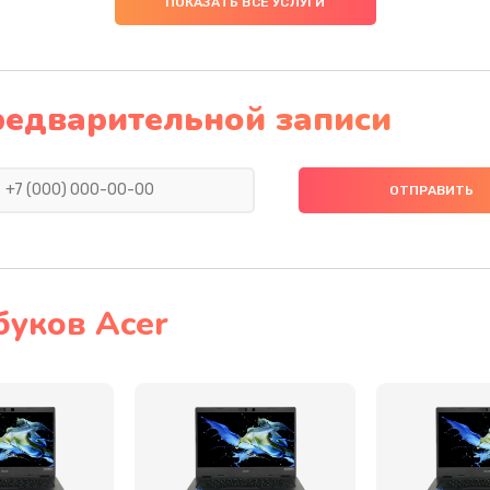
ПОКАЗАТЬ ВСЕ УСЛУГИ
50 мин
3 года
60 мин
1 год
редварительной записи
60 мин
1 год
50 мин
3 года
50 мин
1 год
буков Acer
30 мин
2 года
30 мин
1 год
40 мин
2 года