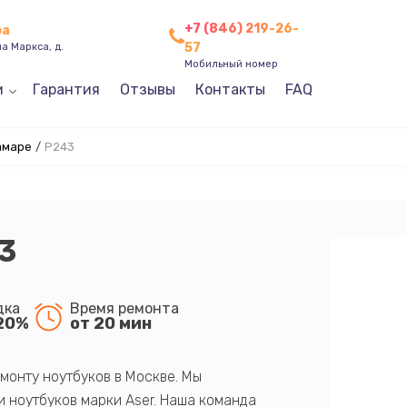
+7 (846) 219-26-
ра
57
а Маркса, д.
Мобильный номер
и
Гарантия
Отзывы
Контакты
FAQ
амаре
/
P243
3
дка
Время ремонта
20%
от 20 мин
монту ноутбуков в Москве. Мы
 ноутбуков марки Aser. Наша команда