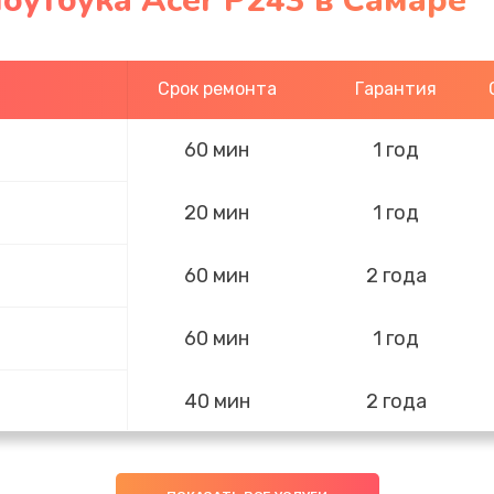
оутбука Acer P243 в Самаре
Срок ремонта
Гарантия
60 мин
1 год
20 мин
1 год
60 мин
2 года
60 мин
1 год
40 мин
2 года
40 мин
1 год