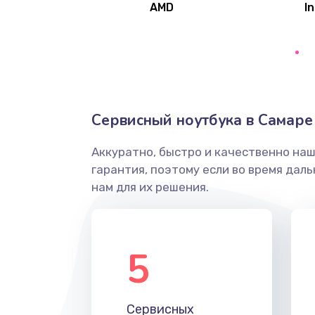
AMD
In
Замена северного моста
Ремонт цепей питания
Замена жесткого диска
Сервисный ноутбука в Самаре
Аккуратно, быстро и качественно на
Установка драйверов
гарантия, поэтому если во время дал
нам для их решения.
Замена вебкамеры
Ремонт петель крышки
5
Настройка Wi-Fi
Сервисных
Замена HDMI