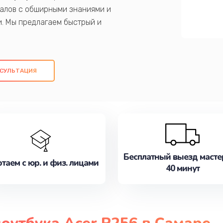
алов с обширными знаниями и
и. Мы предлагаем быстрый и
ем оригинальных компонентов, а также
ых работ. Наша цель - предоставить
ое обслуживание, удовлетворяя их
СУЛЬТАЦИЯ
медлите записаться на ремонт уже
Бесплатный выезд масте
таем с юр. и физ. лицами
40 минут