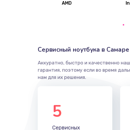
AMD
In
Замена северного моста
Ремонт цепей питания
Замена жесткого диска
Сервисный ноутбука в Самаре
Аккуратно, быстро и качественно на
Установка драйверов
гарантия, поэтому если во время дал
нам для их решения.
Замена вебкамеры
Ремонт петель крышки
5
Настройка Wi-Fi
Сервисных
Замена HDMI