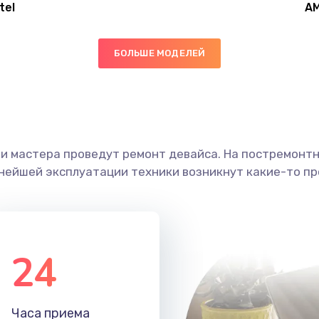
tel
A
60 мин
3 года
БОЛЬШЕ МОДЕЛЕЙ
30 мин
3 года
20 мин
1 год
ши мастера проведут ремонт девайса. На постремонт
50 мин
1 год
ьнейшей эксплуатации техники возникнут какие-то пр
40 мин
1 год
30 мин
2 года
24
60 мин
2 года
Часа приема
40 мин
2 года