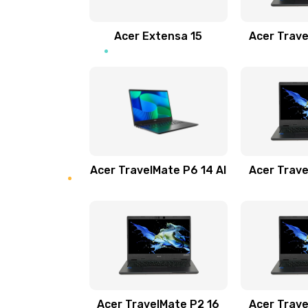
Замена звуковой карты
Acer Extensa 15
Acer Trave
Замена микрофона
Замена оперативной памяти
Замена процессора
Acer TravelMate P6 14 AI
Acer Trave
Замена системы охлаждения
Замена термопасты
Замена шлейфа матрицы
Замена экрана
Acer TravelMate P2 16
Acer Trave