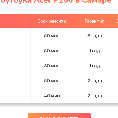
оутбука Acer P256 в Самаре
Срок ремонта
Гарантия
50 мин
3 года
50 мин
1 год
60 мин
1 год
50 мин
2 года
40 мин
2 года
40 мин
2 года