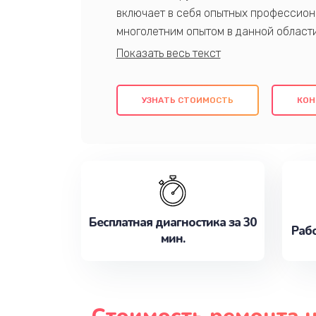
включает в себя опытных профессион
многолетним опытом в данной област
качественный ремонт с использовани
гарантируем качество всех проведенн
клиентам надежное и профессиональн
УЗНАТЬ СТОИМОСТЬ
КОН
потребности наилучшим образом. Не 
сейчас!
Бесплатная диагностика за 30
Рабо
мин.