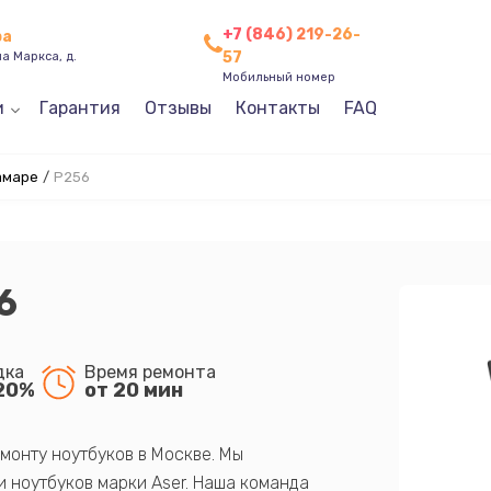
+7 (846) 219-26-
ра
57
а Маркса, д.
Мобильный номер
и
Гарантия
Отзывы
Контакты
FAQ
амаре
/
P256
6
дка
Время ремонта
20%
от 20 мин
монту ноутбуков в Москве. Мы
 ноутбуков марки Aser. Наша команда