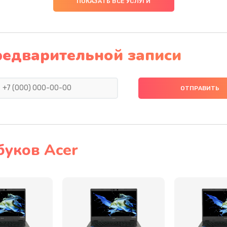
ПОКАЗАТЬ ВСЕ УСЛУГИ
20 мин
3 года
50 мин
1 год
редварительной записи
50 мин
2 года
40 мин
3 года
30 мин
1 год
буков Acer
20 мин
3 года
20 мин
3 года
30 мин
3 года