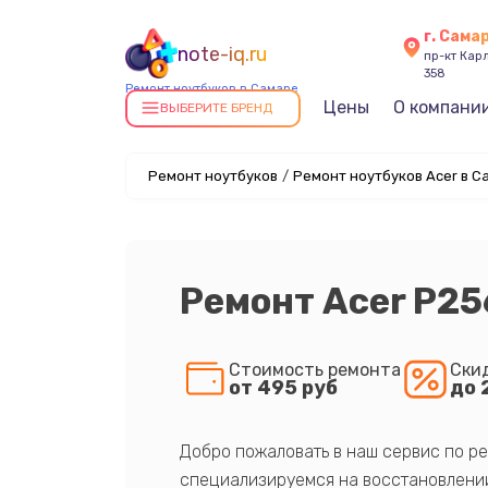
г. Сама
note-iq.ru
пр-кт Карл
358
Ремонт ноутбуков в Самаре
Цены
О компани
ВЫБЕРИТЕ БРЕНД
Ремонт ноутбуков
/
Ремонт ноутбуков Acer в С
Ремонт Acer P25
Стоимость ремонта
Ски
от 495 руб
до 
Добро пожаловать в наш сервис по ре
специализируемся на восстановлении