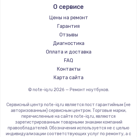
О сервисе
Ремонт ноутбуков Predator
Aquarius
Ремонт ноутбуков iru
Gigabyte
Цены на ремонт
Ремонт ноутбуков Machenike
Aorus
Гарантия
Ремонт ноутбуков DEXP
Maibenben
Отзывы
Ремонт ноутбуков Teclast
Getac
Диагностика
Ремонт ноутбуков CHUWI
Epson
Оплата и доставка
Ремонт ноутбуков Colorful
Philips
FAQ
LG
Контакты
Panasonic
Карта сайта
Irbis
© note-iq.ru
2026
— Ремонт ноутбуков.
Thunderobot
Hasee
Сервисный центр note-iq.ru является пост гарантийным (не
ZTE
авторизованным) сервисным центром. Торговые марки,
перечисленные на сайте note-iq.ru, являются
Hiper
зарегистрированным товарными знаками компаний
Evga
правообладателей. Обозначения используется не с целью
индивидуализации соответствующих услуг по ремонту, а с
Google