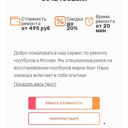
Время
Стоимость
Скидка
ремонта
до
ремонта
от 20
от 495 руб
20%
мин
Добро пожаловать в наш сервис по ремонту
ноутбуков в Москве. Мы специализируемся на
восстановлении ноутбуков марки Aser. Наша
команда включает в себя опытных
профессионалов с обширными знаниями и
многолетним опытом в данной области. Мы
предлагаем быстрый и качественный ремонт с
УЗНАТЬ СТОИМОСТЬ
использованием оригинальных компонентов, а
также гарантируем качество всех
КОНСУЛЬТАЦИЯ
проведенных работ. Наша цель - предоставить
клиентам надежное и профессиональное