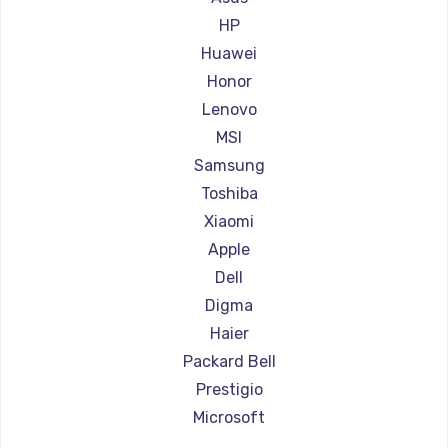
Ремонт ноутбуков Aorus
HP
Ремонт ноутбуков Maibenben
Huawei
Ремонт ноутбуков Getac
Honor
Ремонт ноутбуков Epson
Lenovo
Ремонт ноутбуков Philips
MSI
Ремонт ноутбуков LG
Samsung
Ремонт ноутбуков Panasonic
Toshiba
Ремонт ноутбуков Irbis
Xiaomi
Ремонт ноутбуков Thunderobot
Apple
Ремонт ноутбуков Hasee
Dell
Ремонт ноутбуков ZTE
Digma
Ремонт ноутбуков Hiper
Haier
Ремонт ноутбуков Evga
Packard Bell
Ремонт ноутбуков Google
Prestigio
Ремонт ноутбуков Echips
Microsoft
Ремонт ноутбуков Ardor
Alienware