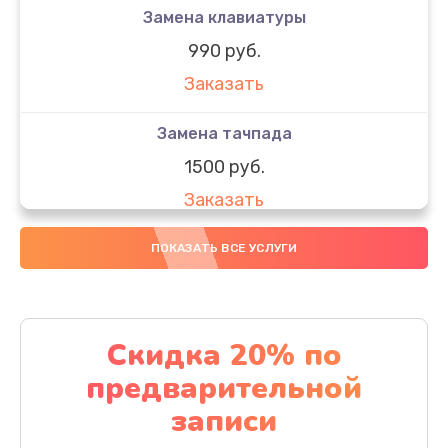
Замена клавиатуры
990 руб.
Заказать
Замена тачпада
1500 руб.
Заказать
Замена южного моста
ПОКАЗАТЬ ВСЕ УСЛУГИ
1950 руб.
Заказать
Скидка 20% по
Чистка от пыли
предварительной
1060 руб.
записи
Заказать