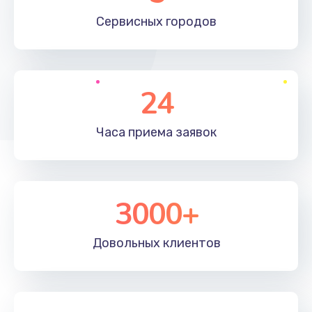
660 руб.
Сервисных
городов
Заказать
Установка драйверов
24
725 руб.
Заказать
Часа приема
заявок
Замена вебкамеры
1400 руб.
3000+
Заказать
Ремонт петель крышки
Довольных
клиентов
1190 руб.
Заказать