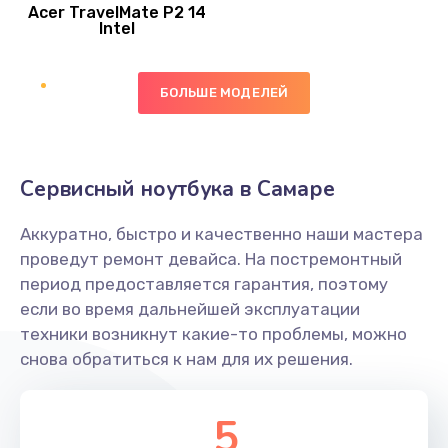
Acer TravelMate P2 14
950 руб.
Intel
Заказать
БОЛЬШЕ МОДЕЛЕЙ
Замена экрана
1095 руб.
Заказать
Сервисный ноутбука в Самаре
Замена северного моста
Аккуратно, быстро и качественно наши мастера
1950 руб.
проведут ремонт девайса. На постремонтный
Заказать
период предоставляется гарантия, поэтому
если во время дальнейшей эксплуатации
Ремонт цепей питания
техники возникнут какие-то проблемы, можно
снова обратиться к нам для их решения.
2500 руб.
Заказать
5
Замена жесткого диска