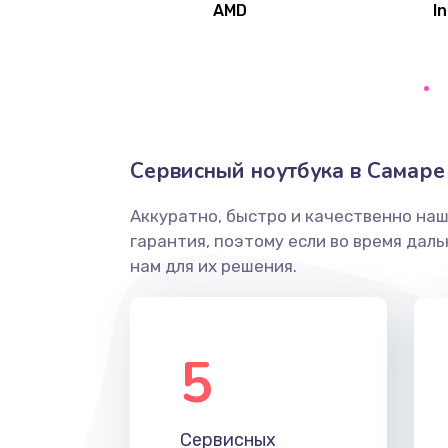
AMD
In
Замена северного моста
Ремонт цепей питания
Замена жесткого диска
Сервисный ноутбука в Самаре
Аккуратно, быстро и качественно на
Установка драйверов
гарантия, поэтому если во время дал
нам для их решения.
Замена вебкамеры
Ремонт петель крышки
5
Настройка Wi-Fi
Сервисных
Замена HDMI