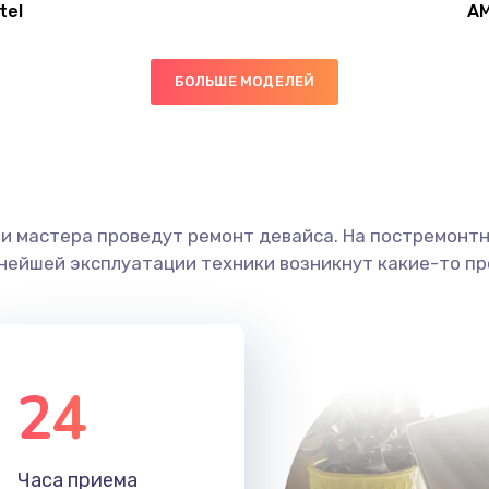
tel
A
50 мин
3 года
БОЛЬШЕ МОДЕЛЕЙ
60 мин
1 год
40 мин
1 год
ши мастера проведут ремонт девайса. На постремонт
30 мин
2 года
ьнейшей эксплуатации техники возникнут какие-то пр
40 мин
2 года
60 мин
1 год
24
20 мин
1 год
Часа приема
30 мин
2 года