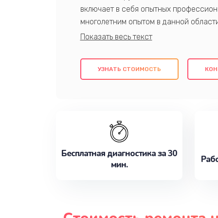
включает в себя опытных профессион
многолетним опытом в данной област
качественный ремонт с использовани
гарантируем качество всех проведенн
клиентам надежное и профессиональн
УЗНАТЬ СТОИМОСТЬ
КОН
потребности наилучшим образом. Не 
сейчас!
Бесплатная диагностика за 30
Рабо
мин.