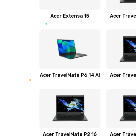
Замена звуковой карты
Acer Extensa 15
Acer Trave
Замена микрофона
Замена оперативной памяти
Замена процессора
Acer TravelMate P6 14 AI
Acer Trave
Замена системы охлаждения
Замена термопасты
Замена шлейфа матрицы
Замена экрана
Acer TravelMate P2 16
Acer Trave