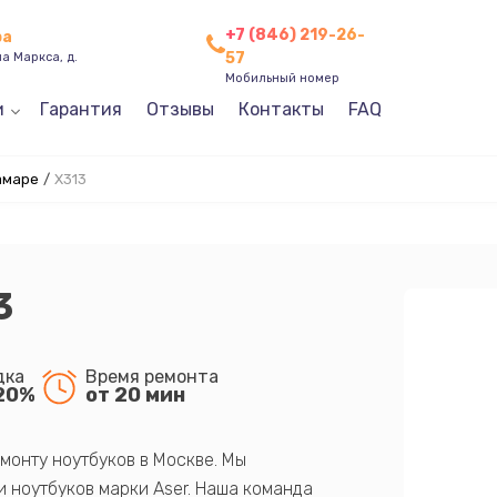
+7 (846) 219-26-
ра
57
а Маркса, д.
Мобильный номер
и
Гарантия
Отзывы
Контакты
FAQ
амаре
/
X313
3
дка
Время ремонта
20%
от 20 мин
монту ноутбуков в Москве. Мы
 ноутбуков марки Aser. Наша команда