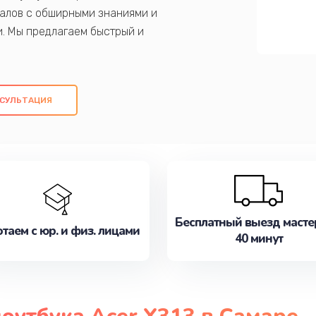
алов с обширными знаниями и
и. Мы предлагаем быстрый и
ем оригинальных компонентов, а также
ых работ. Наша цель - предоставить
ое обслуживание, удовлетворяя их
СУЛЬТАЦИЯ
медлите записаться на ремонт уже
Бесплатный выезд масте
таем с юр. и физ. лицами
40 минут