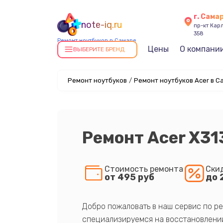
г. Сама
note-iq.ru
пр-кт Карл
358
Ремонт ноутбуков в Самаре
Цены
О компани
ВЫБЕРИТЕ БРЕНД
Ремонт ноутбуков
/
Ремонт ноутбуков Acer в С
Ремонт Acer X31
Стоимость ремонта
Ски
от 495 руб
до 
Добро пожаловать в наш сервис по ре
специализируемся на восстановлении