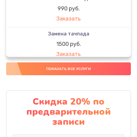
990 руб.
Заказать
Замена тачпада
1500 руб.
Заказать
Замена южного моста
ПОКАЗАТЬ ВСЕ УСЛУГИ
1950 руб.
Заказать
Скидка 20% по
Чистка от пыли
предварительной
1060 руб.
записи
Заказать