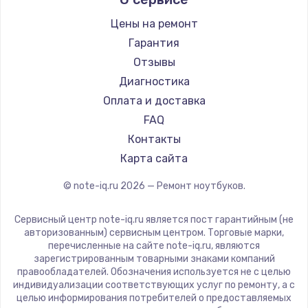
Aquarius
Ремонт ноутбуков iru
Gigabyte
Цены на ремонт
Ремонт ноутбуков Machenike
Aorus
Гарантия
Ремонт ноутбуков DEXP
Maibenben
Отзывы
Ремонт ноутбуков Teclast
Getac
Диагностика
Ремонт ноутбуков CHUWI
Epson
Оплата и доставка
Ремонт ноутбуков Colorful
Philips
FAQ
LG
Контакты
Panasonic
Карта сайта
Irbis
© note-iq.ru
2026
— Ремонт ноутбуков.
Thunderobot
Hasee
Сервисный центр note-iq.ru является пост гарантийным (не
ZTE
авторизованным) сервисным центром. Торговые марки,
перечисленные на сайте note-iq.ru, являются
Hiper
зарегистрированным товарными знаками компаний
Evga
правообладателей. Обозначения используется не с целью
индивидуализации соответствующих услуг по ремонту, а с
Google
целью информирования потребителей о предоставляемых