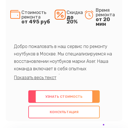
Время
Стоимость
Скидка
ремонта
до
ремонта
от 20
от 495 руб
20%
мин
Добро пожаловать в наш сервис по ремонту
ноутбуков в Москве. Мы специализируемся на
восстановлении ноутбуков марки Aser. Наша
команда включает в себя опытных
профессионалов с обширными знаниями и
многолетним опытом в данной области. Мы
предлагаем быстрый и качественный ремонт с
УЗНАТЬ СТОИМОСТЬ
использованием оригинальных компонентов, а
также гарантируем качество всех
КОНСУЛЬТАЦИЯ
проведенных работ. Наша цель - предоставить
клиентам надежное и профессиональное