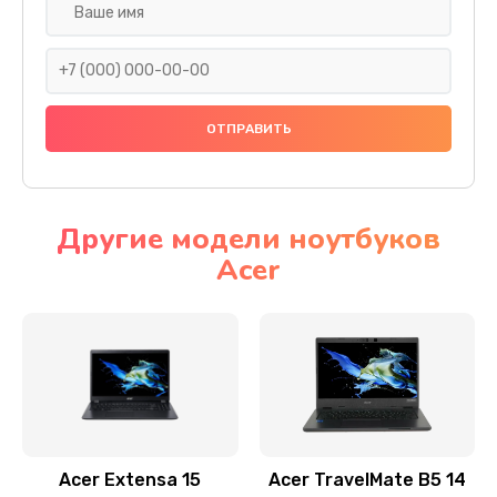
Настройка ОС
930 руб.
Заказать
Ремонт подсветки
1200 руб.
Заказать
Другие модели ноутбуков
Acer
Настройка BIOS
650 руб.
Заказать
Замена видеочипа
2500 руб.
Заказать
Acer Extensa 15
Acer TravelMate B5 14