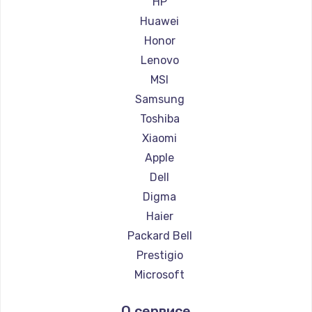
HP
Ремонт ноутбуков Maibenben
Huawei
Ремонт ноутбуков Getac
Honor
Ремонт ноутбуков Epson
Lenovo
Ремонт ноутбуков Philips
MSI
Ремонт ноутбуков LG
Samsung
Ремонт ноутбуков Panasonic
Toshiba
Ремонт ноутбуков Irbis
Xiaomi
Ремонт ноутбуков Thunderobot
Apple
Ремонт ноутбуков Hasee
Dell
Ремонт ноутбуков ZTE
Digma
Ремонт ноутбуков Hiper
Haier
Ремонт ноутбуков Evga
Packard Bell
Ремонт ноутбуков Google
Prestigio
Ремонт ноутбуков Echips
Microsoft
Ремонт ноутбуков Ardor
Alienware
О сервисе
Ремонт ноутбуков Predator