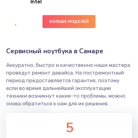
Intel
Заказать
БОЛЬШЕ МОДЕЛЕЙ
Замена экрана
1095 руб.
Заказать
Сервисный ноутбука в Самаре
Замена северного моста
Аккуратно, быстро и качественно наши мастера
1950 руб.
проведут ремонт девайса. На постремонтный
Заказать
период предоставляется гарантия, поэтому
если во время дальнейшей эксплуатации
Ремонт цепей питания
техники возникнут какие-то проблемы, можно
снова обратиться к нам для их решения.
2500 руб.
Заказать
5
Замена жесткого диска