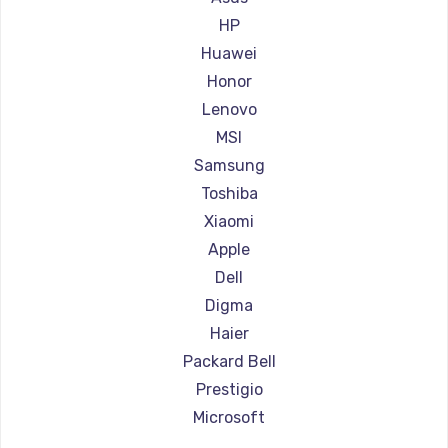
Ремонт ноутбуков Aorus
HP
Ремонт ноутбуков Maibenben
Huawei
Ремонт ноутбуков Getac
Honor
Ремонт ноутбуков Epson
Lenovo
Ремонт ноутбуков Philips
MSI
Ремонт ноутбуков LG
Samsung
Ремонт ноутбуков Panasonic
Toshiba
Ремонт ноутбуков Irbis
Xiaomi
Ремонт ноутбуков Thunderobot
Apple
Ремонт ноутбуков Hasee
Dell
Ремонт ноутбуков ZTE
Digma
Ремонт ноутбуков Hiper
Haier
Ремонт ноутбуков Evga
Packard Bell
Ремонт ноутбуков Google
Prestigio
Ремонт ноутбуков Echips
Microsoft
Ремонт ноутбуков Ardor
Alienware