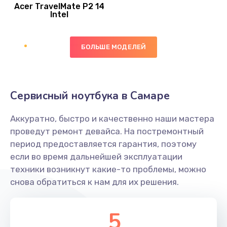
Acer TravelMate P2 14
950 руб.
Intel
Заказать
БОЛЬШЕ МОДЕЛЕЙ
Замена экрана
1095 руб.
Заказать
Сервисный ноутбука в Самаре
Замена северного моста
Аккуратно, быстро и качественно наши мастера
1950 руб.
проведут ремонт девайса. На постремонтный
Заказать
период предоставляется гарантия, поэтому
если во время дальнейшей эксплуатации
Ремонт цепей питания
техники возникнут какие-то проблемы, можно
снова обратиться к нам для их решения.
2500 руб.
Заказать
5
Замена жесткого диска