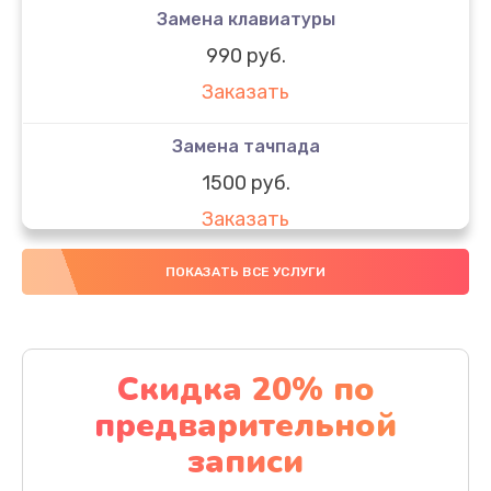
Замена клавиатуры
990 руб.
Заказать
Замена тачпада
1500 руб.
Заказать
Замена южного моста
ПОКАЗАТЬ ВСЕ УСЛУГИ
1950 руб.
Заказать
Скидка 20% по
Чистка от пыли
предварительной
1060 руб.
записи
Заказать