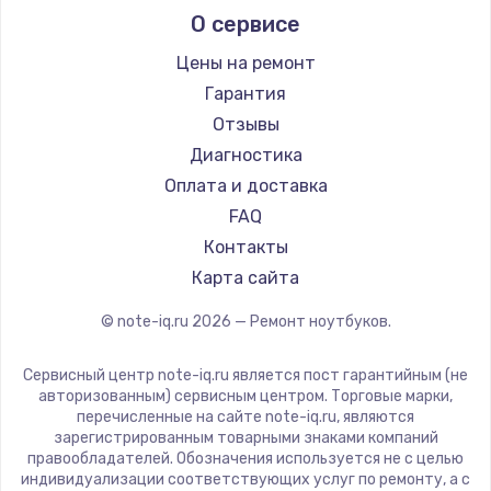
О сервисе
Ремонт ноутбуков Predator
Aquarius
Ремонт ноутбуков iru
Gigabyte
Цены на ремонт
Ремонт ноутбуков Machenike
Aorus
Гарантия
Ремонт ноутбуков DEXP
Maibenben
Отзывы
Ремонт ноутбуков Teclast
Getac
Диагностика
Ремонт ноутбуков CHUWI
Epson
Оплата и доставка
Ремонт ноутбуков Colorful
Philips
FAQ
LG
Контакты
Panasonic
Карта сайта
Irbis
© note-iq.ru
2026
— Ремонт ноутбуков.
Thunderobot
Hasee
Сервисный центр note-iq.ru является пост гарантийным (не
ZTE
авторизованным) сервисным центром. Торговые марки,
перечисленные на сайте note-iq.ru, являются
Hiper
зарегистрированным товарными знаками компаний
Evga
правообладателей. Обозначения используется не с целью
индивидуализации соответствующих услуг по ремонту, а с
Google