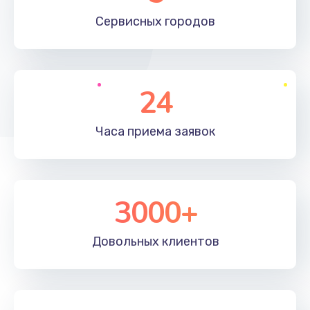
660 руб.
Сервисных
городов
Заказать
Установка драйверов
24
725 руб.
Заказать
Часа приема
заявок
Замена вебкамеры
1400 руб.
3000+
Заказать
Ремонт петель крышки
Довольных
клиентов
1190 руб.
Заказать