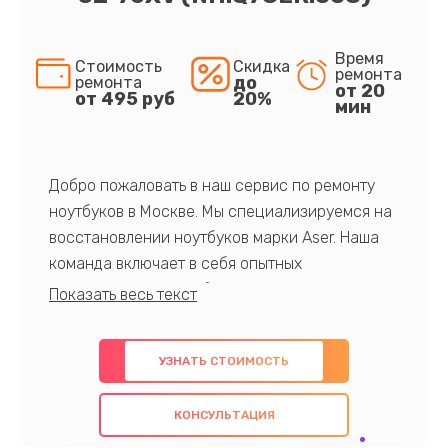
Время
Стоимость
Скидка
ремонта
до
ремонта
от 20
от 495 руб
20%
мин
Добро пожаловать в наш сервис по ремонту
ноутбуков в Москве. Мы специализируемся на
восстановлении ноутбуков марки Aser. Наша
команда включает в себя опытных
профессионалов с обширными знаниями и
многолетним опытом в данной области. Мы
предлагаем быстрый и качественный ремонт с
УЗНАТЬ СТОИМОСТЬ
использованием оригинальных компонентов, а
также гарантируем качество всех
КОНСУЛЬТАЦИЯ
проведенных работ. Наша цель - предоставить
клиентам надежное и профессиональное