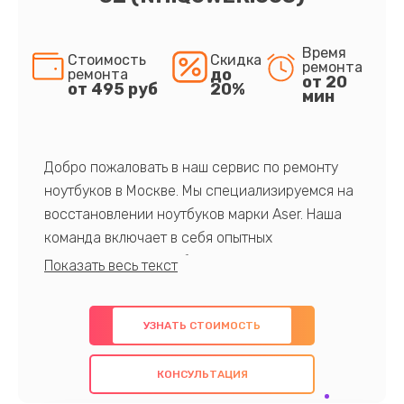
Время
Стоимость
Скидка
ремонта
до
ремонта
от 20
от 495 руб
20%
мин
Добро пожаловать в наш сервис по ремонту
ноутбуков в Москве. Мы специализируемся на
восстановлении ноутбуков марки Aser. Наша
команда включает в себя опытных
профессионалов с обширными знаниями и
многолетним опытом в данной области. Мы
предлагаем быстрый и качественный ремонт с
УЗНАТЬ СТОИМОСТЬ
использованием оригинальных компонентов, а
также гарантируем качество всех
КОНСУЛЬТАЦИЯ
проведенных работ. Наша цель - предоставить
клиентам надежное и профессиональное