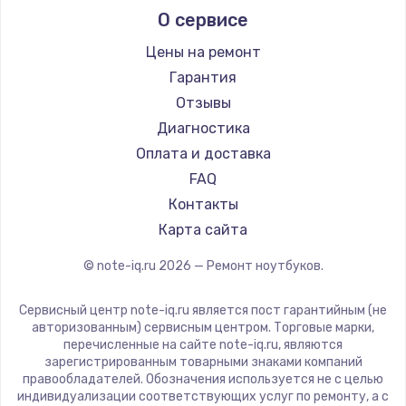
О сервисе
Ремонт ноутбуков Predator
Aquarius
Ремонт ноутбуков iru
Gigabyte
Цены на ремонт
Ремонт ноутбуков Machenike
Aorus
Гарантия
Ремонт ноутбуков DEXP
Maibenben
Отзывы
Ремонт ноутбуков Teclast
Getac
Диагностика
Ремонт ноутбуков CHUWI
Epson
Оплата и доставка
Ремонт ноутбуков Colorful
Philips
FAQ
LG
Контакты
Panasonic
Карта сайта
Irbis
© note-iq.ru
2026
— Ремонт ноутбуков.
Thunderobot
Hasee
Сервисный центр note-iq.ru является пост гарантийным (не
ZTE
авторизованным) сервисным центром. Торговые марки,
перечисленные на сайте note-iq.ru, являются
Hiper
зарегистрированным товарными знаками компаний
Evga
правообладателей. Обозначения используется не с целью
индивидуализации соответствующих услуг по ремонту, а с
Google