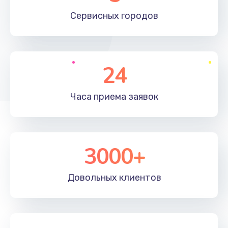
660 руб.
Сервисных
городов
Заказать
Установка драйверов
24
725 руб.
Заказать
Часа приема
заявок
Замена вебкамеры
1400 руб.
3000+
Заказать
Ремонт петель крышки
Довольных
клиентов
1190 руб.
Заказать