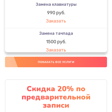
Замена клавиатуры
990 руб.
Заказать
Замена тачпада
1500 руб.
Заказать
Замена южного моста
ПОКАЗАТЬ ВСЕ УСЛУГИ
1950 руб.
Заказать
Скидка 20% по
Чистка от пыли
предварительной
1060 руб.
записи
Заказать