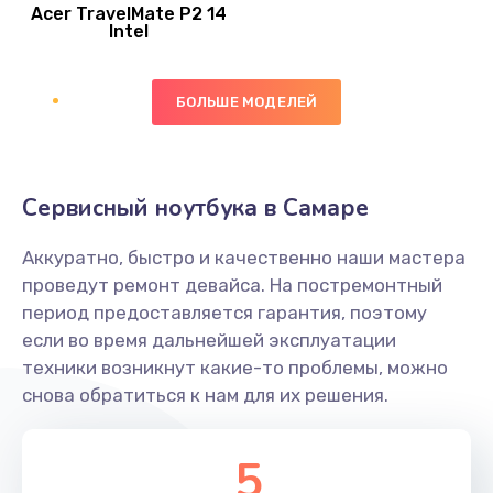
Acer TravelMate P2 14
950 руб.
Intel
Заказать
БОЛЬШЕ МОДЕЛЕЙ
Замена экрана
1095 руб.
Заказать
Сервисный ноутбука в Самаре
Замена северного моста
Аккуратно, быстро и качественно наши мастера
1950 руб.
проведут ремонт девайса. На постремонтный
Заказать
период предоставляется гарантия, поэтому
если во время дальнейшей эксплуатации
Ремонт цепей питания
техники возникнут какие-то проблемы, можно
снова обратиться к нам для их решения.
2500 руб.
Заказать
5
Замена жесткого диска