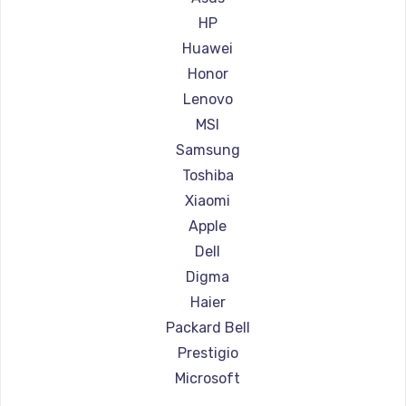
Ремонт ноутбуков Aorus
HP
Ремонт ноутбуков Maibenben
Huawei
Ремонт ноутбуков Getac
Honor
Ремонт ноутбуков Epson
Lenovo
Ремонт ноутбуков Philips
MSI
Ремонт ноутбуков LG
Samsung
Ремонт ноутбуков Panasonic
Toshiba
Ремонт ноутбуков Irbis
Xiaomi
Ремонт ноутбуков Thunderobot
Apple
Ремонт ноутбуков Hasee
Dell
Ремонт ноутбуков ZTE
Digma
Ремонт ноутбуков Hiper
Haier
Ремонт ноутбуков Evga
Packard Bell
Ремонт ноутбуков Google
Prestigio
Ремонт ноутбуков Echips
Microsoft
Ремонт ноутбуков Ardor
Alienware