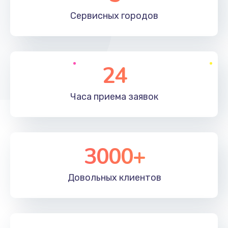
660 руб.
Сервисных
городов
Заказать
Установка драйверов
24
725 руб.
Заказать
Часа приема
заявок
Замена вебкамеры
1400 руб.
3000+
Заказать
Ремонт петель крышки
Довольных
клиентов
1190 руб.
Заказать