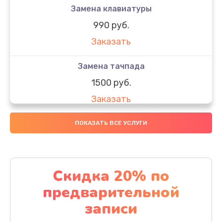
Замена клавиатуры
990 руб.
Заказать
Замена тачпада
1500 руб.
Заказать
Замена южного моста
ПОКАЗАТЬ ВСЕ УСЛУГИ
1950 руб.
Заказать
Скидка 20% по
Чистка от пыли
предварительной
1060 руб.
записи
Заказать