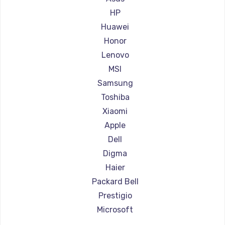
Ремонт ноутбуков Aorus
HP
Ремонт ноутбуков Maibenben
Huawei
Ремонт ноутбуков Getac
Honor
Ремонт ноутбуков Epson
Lenovo
Ремонт ноутбуков Philips
MSI
Ремонт ноутбуков LG
Samsung
Ремонт ноутбуков Panasonic
Toshiba
Ремонт ноутбуков Irbis
Xiaomi
Ремонт ноутбуков Thunderobot
Apple
Ремонт ноутбуков Hasee
Dell
Ремонт ноутбуков ZTE
Digma
Ремонт ноутбуков Hiper
Haier
Ремонт ноутбуков Evga
Packard Bell
Ремонт ноутбуков Google
Prestigio
Ремонт ноутбуков Echips
Microsoft
Ремонт ноутбуков Ardor
Alienware