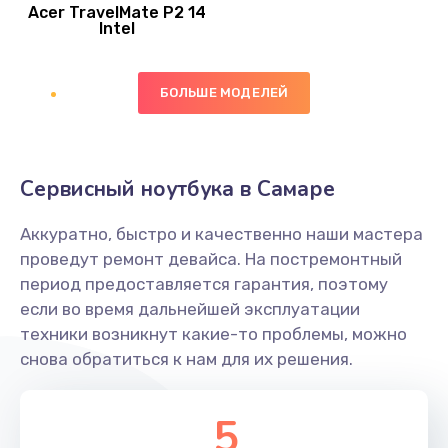
Acer TravelMate P2 14
950 руб.
Intel
Заказать
БОЛЬШЕ МОДЕЛЕЙ
Замена экрана
1095 руб.
Заказать
Сервисный ноутбука в Самаре
Замена северного моста
Аккуратно, быстро и качественно наши мастера
1950 руб.
проведут ремонт девайса. На постремонтный
Заказать
период предоставляется гарантия, поэтому
если во время дальнейшей эксплуатации
Ремонт цепей питания
техники возникнут какие-то проблемы, можно
снова обратиться к нам для их решения.
2500 руб.
Заказать
5
Замена жесткого диска