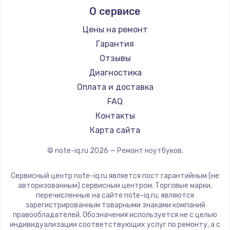
О сервисе
Ремонт ноутбуков Predator
Aquarius
Ремонт ноутбуков iru
Gigabyte
Цены на ремонт
Ремонт ноутбуков Machenike
Aorus
Гарантия
Ремонт ноутбуков DEXP
Maibenben
Отзывы
Ремонт ноутбуков Teclast
Getac
Диагностика
Ремонт ноутбуков CHUWI
Epson
Оплата и доставка
Ремонт ноутбуков Colorful
Philips
FAQ
LG
Контакты
Panasonic
Карта сайта
Irbis
© note-iq.ru
2026
— Ремонт ноутбуков.
Thunderobot
Hasee
Сервисный центр note-iq.ru является пост гарантийным (не
ZTE
авторизованным) сервисным центром. Торговые марки,
перечисленные на сайте note-iq.ru, являются
Hiper
зарегистрированным товарными знаками компаний
Evga
правообладателей. Обозначения используется не с целью
индивидуализации соответствующих услуг по ремонту, а с
Google