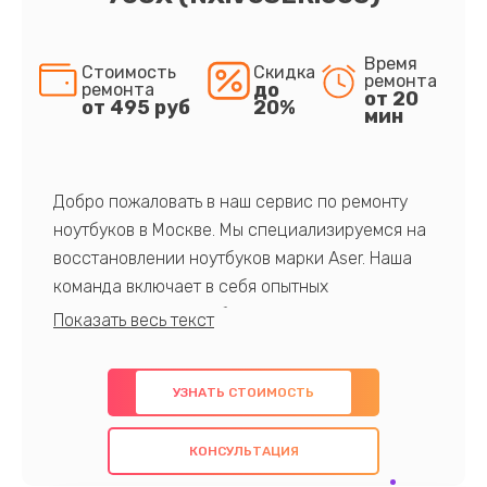
Время
Стоимость
Скидка
ремонта
до
ремонта
от 20
от 495 руб
20%
мин
Добро пожаловать в наш сервис по ремонту
ноутбуков в Москве. Мы специализируемся на
восстановлении ноутбуков марки Aser. Наша
команда включает в себя опытных
профессионалов с обширными знаниями и
многолетним опытом в данной области. Мы
предлагаем быстрый и качественный ремонт с
УЗНАТЬ СТОИМОСТЬ
использованием оригинальных компонентов, а
также гарантируем качество всех
КОНСУЛЬТАЦИЯ
проведенных работ. Наша цель - предоставить
клиентам надежное и профессиональное