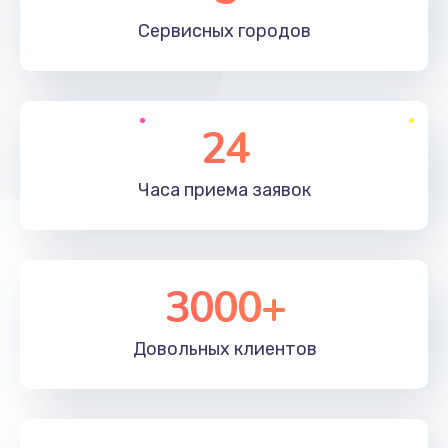
660 руб.
Сервисных
городов
Заказать
Установка драйверов
24
725 руб.
Заказать
Часа приема
заявок
Замена вебкамеры
1400 руб.
3000+
Заказать
Ремонт петель крышки
Довольных
клиентов
1190 руб.
Заказать