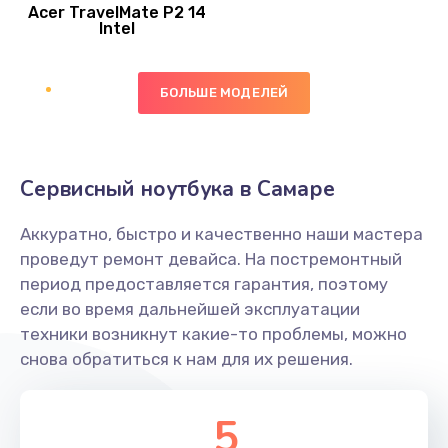
Acer TravelMate P2 14
950 руб.
Intel
Заказать
БОЛЬШЕ МОДЕЛЕЙ
Замена экрана
1095 руб.
Заказать
Сервисный ноутбука в Самаре
Замена северного моста
Аккуратно, быстро и качественно наши мастера
1950 руб.
проведут ремонт девайса. На постремонтный
Заказать
период предоставляется гарантия, поэтому
если во время дальнейшей эксплуатации
Ремонт цепей питания
техники возникнут какие-то проблемы, можно
снова обратиться к нам для их решения.
2500 руб.
Заказать
5
Замена жесткого диска