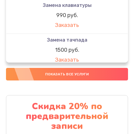
Замена клавиатуры
990 руб.
Заказать
Замена тачпада
1500 руб.
Заказать
Замена южного моста
ПОКАЗАТЬ ВСЕ УСЛУГИ
1950 руб.
Заказать
Скидка 20% по
Чистка от пыли
предварительной
1060 руб.
записи
Заказать