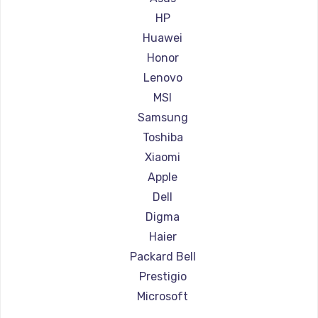
Ремонт ноутбуков Aorus
HP
Ремонт ноутбуков Maibenben
Huawei
Ремонт ноутбуков Getac
Honor
Ремонт ноутбуков Epson
Lenovo
Ремонт ноутбуков Philips
MSI
Ремонт ноутбуков LG
Samsung
Ремонт ноутбуков Panasonic
Toshiba
Ремонт ноутбуков Irbis
Xiaomi
Ремонт ноутбуков Thunderobot
Apple
Ремонт ноутбуков Hasee
Dell
Ремонт ноутбуков ZTE
Digma
Ремонт ноутбуков Hiper
Haier
Ремонт ноутбуков Evga
Packard Bell
Ремонт ноутбуков Google
Prestigio
Ремонт ноутбуков Echips
Microsoft
Ремонт ноутбуков Ardor
Alienware