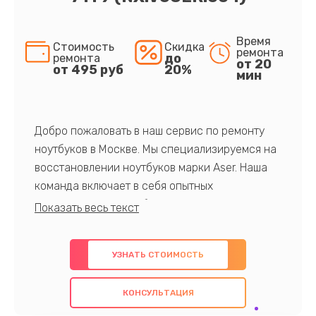
Время
Стоимость
Скидка
ремонта
до
ремонта
от 20
от 495 руб
20%
мин
Добро пожаловать в наш сервис по ремонту
ноутбуков в Москве. Мы специализируемся на
восстановлении ноутбуков марки Aser. Наша
команда включает в себя опытных
профессионалов с обширными знаниями и
многолетним опытом в данной области. Мы
предлагаем быстрый и качественный ремонт с
УЗНАТЬ СТОИМОСТЬ
использованием оригинальных компонентов, а
также гарантируем качество всех
КОНСУЛЬТАЦИЯ
проведенных работ. Наша цель - предоставить
клиентам надежное и профессиональное