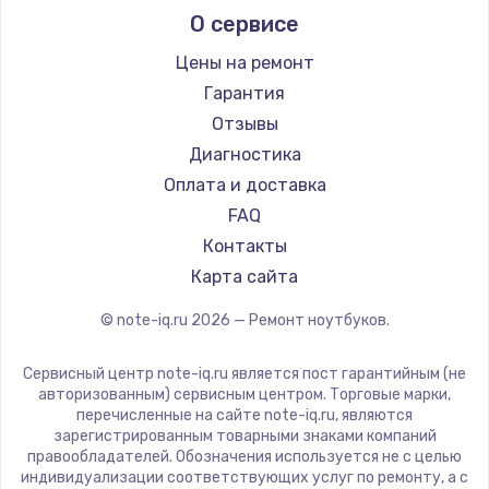
О сервисе
Ремонт ноутбуков Predator
Aquarius
Ремонт ноутбуков iru
Gigabyte
Цены на ремонт
Ремонт ноутбуков Machenike
Aorus
Гарантия
Ремонт ноутбуков DEXP
Maibenben
Отзывы
Ремонт ноутбуков Teclast
Getac
Диагностика
Ремонт ноутбуков CHUWI
Epson
Оплата и доставка
Ремонт ноутбуков Colorful
Philips
FAQ
LG
Контакты
Panasonic
Карта сайта
Irbis
© note-iq.ru
2026
— Ремонт ноутбуков.
Thunderobot
Hasee
Сервисный центр note-iq.ru является пост гарантийным (не
ZTE
авторизованным) сервисным центром. Торговые марки,
перечисленные на сайте note-iq.ru, являются
Hiper
зарегистрированным товарными знаками компаний
Evga
правообладателей. Обозначения используется не с целью
индивидуализации соответствующих услуг по ремонту, а с
Google