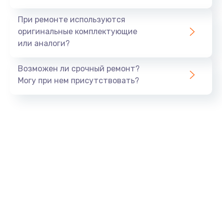
990 руб.
При ремонте используются
Заказать
оригинальные комплектующие
или аналоги?
Замена USB порта
Возможен ли срочный ремонт?
1060 руб.
Могу при нем присутствовать?
Заказать
Замена звуковой карты
1100 руб.
Заказать
Замена оперативной памяти
890 руб.
Заказать