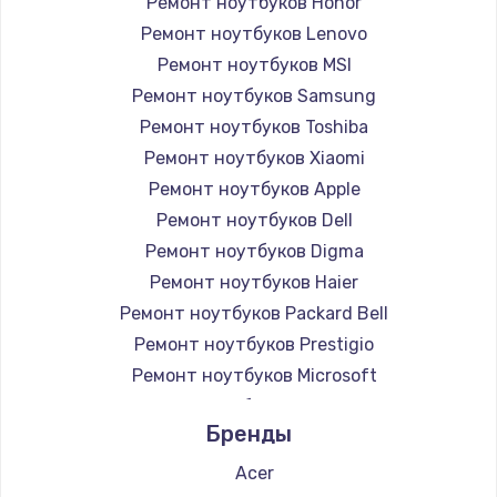
Ремонт ноутбуков Honor
Заказать
Ремонт ноутбуков Lenovo
Ремонт петель крышки
Ремонт ноутбуков MSI
Ремонт ноутбуков Samsung
990 руб.
Ремонт ноутбуков Toshiba
Заказать
Ремонт ноутбуков Xiaomi
Ремонт ноутбуков Apple
Настройка Wi-Fi
Ремонт ноутбуков Dell
1030 руб.
Ремонт ноутбуков Digma
Заказать
Ремонт ноутбуков Haier
Ремонт ноутбуков Packard Bell
Замена шим-контроллера
Ремонт ноутбуков Prestigio
3900 руб.
Ремонт ноутбуков Microsoft
Заказать
Ремонт ноутбуков Alienware
Бренды
Ремонт ноутбуков Aquarius
Замена HDMI
Ремонт ноутбуков Gigabyte
Acer
600 руб.