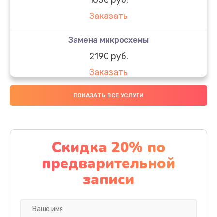
Заказать
Замена микросхемы
2190 руб.
Заказать
Замена передней камеры
ПОКАЗАТЬ ВСЕ УСЛУГИ
490 руб.
Заказать
Скидка 20% по
Замена полифонического динамика
предварительной
390 руб.
записи
Заказать
Замена разъема SIM