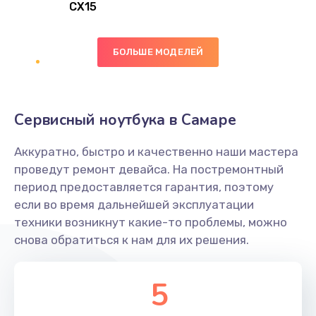
CX15
Замена вибромотора
БОЛЬШЕ МОДЕЛЕЙ
890 руб.
Заказать
Замена голосового динамика
Сервисный ноутбука в Самаре
490 руб.
Аккуратно, быстро и качественно наши мастера
Заказать
проведут ремонт девайса. На постремонтный
период предоставляется гарантия, поэтому
Замена основной камеры
если во время дальнейшей эксплуатации
490 руб.
техники возникнут какие-то проблемы, можно
снова обратиться к нам для их решения.
Заказать
Замена элемента
5
1190 руб.