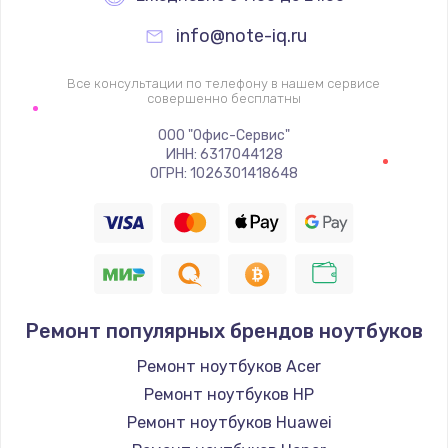
info@note-iq.ru
Ремонт цепей питания
2500 руб.
Все консультации по телефону в нашем сервисе
совершенно бесплатны
Заказать
ООО "Офис-Сервис"
ИНН: 6317044128
Замена жесткого диска
ОГРН: 1026301418648
750 руб.
Заказать
Установка драйверов
725 руб.
Ремонт популярных брендов ноутбуков
Заказать
Ремонт ноутбуков Acer
Замена вебкамеры
Ремонт ноутбуков HP
1260 руб.
Ремонт ноутбуков Huawei