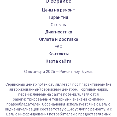
О сервисе
Ремонт ноутбуков Predator
Aquarius
Ремонт ноутбуков iru
Gigabyte
Цены на ремонт
Ремонт ноутбуков Machenike
Aorus
Гарантия
Ремонт ноутбуков DEXP
Maibenben
Отзывы
Ремонт ноутбуков Teclast
Getac
Диагностика
Ремонт ноутбуков CHUWI
Epson
Оплата и доставка
Ремонт ноутбуков Colorful
Philips
FAQ
LG
Контакты
Panasonic
Карта сайта
Irbis
© note-iq.ru
2026
— Ремонт ноутбуков.
Thunderobot
Hasee
Сервисный центр note-iq.ru является пост гарантийным (не
ZTE
авторизованным) сервисным центром. Торговые марки,
перечисленные на сайте note-iq.ru, являются
Hiper
зарегистрированным товарными знаками компаний
Evga
правообладателей. Обозначения используется не с целью
индивидуализации соответствующих услуг по ремонту, а с
Google
целью информирования потребителей о предоставляемых