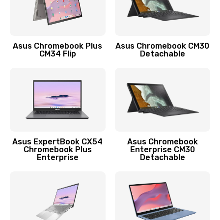
Защита гидрогелевой пленкой
1290 руб.
Заказать
Asus Chromebook Plus
Asus Chromebook CM30
CM34 Flip
Detachable
Замена экрана
1145 руб.
Заказать
Замена аккумулятора
890 руб.
Asus ExpertBook CX54
Asus Chromebook
Chromebook Plus
Enterprise CM30
Заказать
Enterprise
Detachable
Замена задней крышки
490 руб.
Заказать