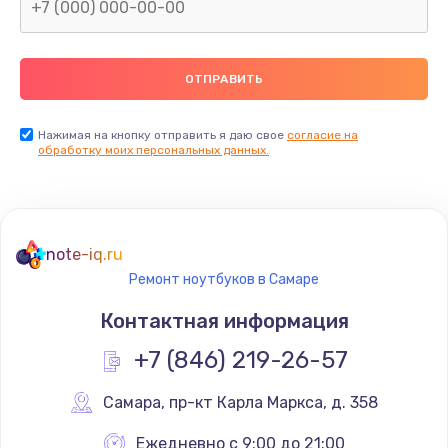
Замена северного моста
2600 руб.
Заказать
Нажимая на кнопку отправить я даю свое
согласие на
Замена видеочипа
обработку моих персональных данных.
2745 руб.
Заказать
note-iq.ru
Ремонт разъема питания
Ремонт ноутбуков в Самаре
745 руб.
Контактная информация
Заказать
+7 (846) 219-26-57
Замена видеокарты
Самара
,
 пр-кт Карла Маркса, д. 358
1600 руб.
Заказать
Ежедневно с 9:00 до 21:00