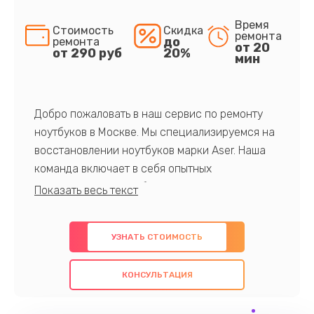
Время
Стоимость
Скидка
ремонта
до
ремонта
от 20
от 290 руб
20%
мин
Добро пожаловать в наш сервис по ремонту
ноутбуков в Москве. Мы специализируемся на
восстановлении ноутбуков марки Aser. Наша
команда включает в себя опытных
профессионалов с обширными знаниями и
многолетним опытом в данной области. Мы
предлагаем быстрый и качественный ремонт с
УЗНАТЬ СТОИМОСТЬ
использованием оригинальных компонентов, а
также гарантируем качество всех
КОНСУЛЬТАЦИЯ
проведенных работ. Наша цель - предоставить
клиентам надежное и профессиональное