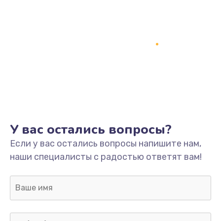
Замена процессора
1800 руб.
Заказать
Замена системы охлаждения
1500 руб.
Заказать
Замена термопасты
У вас остались вопросы?
995 руб.
Если у вас остались вопросы напишите нам,
Заказать
наши специалисты с радостью ответят вам!
Замена шлейфа матрицы
960 руб.
Заказать