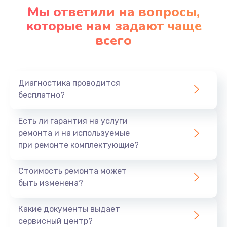
1090 руб.
Мы ответили на вопросы,
которые нам задают чаще
Заказать
всего
Ремонт подсветки
1200 руб.
Заказать
Диагностика проводится
бесплатно?
Настройка BIOS
Есть ли гарантия на услуги
930 руб.
ремонта и на используемые
Заказать
при ремонте комплектующие?
Замена SSD
Стоимость ремонта может
1045 руб.
быть изменена?
Заказать
Какие документы выдает
сервисный центр?
Восстановление данных