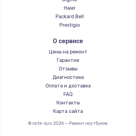
Ремонт ноутбуков Hiper
Haier
Ремонт ноутбуков Evga
Packard Bell
Ремонт ноутбуков Google
Prestigio
Ремонт ноутбуков Echips
Microsoft
О сервисе
Ремонт ноутбуков Ardor
Alienware
Ремонт ноутбуков Predator
Aquarius
Цены на ремонт
Ремонт ноутбуков iru
Gigabyte
Гарантия
Ремонт ноутбуков Machenike
Aorus
Отзывы
Ремонт ноутбуков DEXP
Maibenben
Диагностика
Ремонт ноутбуков Teclast
Getac
Оплата и доставка
Ремонт ноутбуков CHUWI
Epson
FAQ
Ремонт ноутбуков Colorful
Philips
Контакты
LG
Карта сайта
Panasonic
© note-iq.ru
2026
— Ремонт ноутбуков.
Irbis
Thunderobot