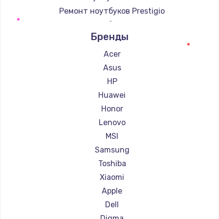
Ремонт ноутбуков Prestigio
Ремонт ноутбуков Microsoft
Бренды
Ремонт ноутбуков Alienware
Ремонт ноутбуков Aquarius
Acer
Ремонт ноутбуков Gigabyte
Asus
Ремонт ноутбуков Aorus
HP
Ремонт ноутбуков Maibenben
Huawei
Ремонт ноутбуков Getac
Honor
Ремонт ноутбуков Epson
Lenovo
Ремонт ноутбуков Philips
MSI
Ремонт ноутбуков LG
Samsung
Ремонт ноутбуков Panasonic
Toshiba
Ремонт ноутбуков Irbis
Xiaomi
Ремонт ноутбуков Thunderobot
Apple
Ремонт ноутбуков Hasee
Dell
Ремонт ноутбуков ZTE
Digma