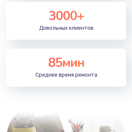
2885 руб.
3000+
Заказать
Довольных
клиентов
Замена северного моста
2885 руб.
Заказать
85мин
Замена процессора
1395 руб.
Среднее время
ремонта
Заказать