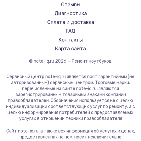
Ремонт ноутбуков DEXP
Maibenben
Отзывы
Ремонт ноутбуков Teclast
Getac
Диагностика
Ремонт ноутбуков CHUWI
Epson
Оплата и доставка
Ремонт ноутбуков Colorful
Philips
FAQ
LG
Контакты
Panasonic
Карта сайта
Irbis
© note-iq.ru
2026
— Ремонт ноутбуков.
Thunderobot
Hasee
Сервисный центр note-iq.ru является пост гарантийным (не
ZTE
авторизованным) сервисным центром. Торговые марки,
перечисленные на сайте note-iq.ru, являются
Hiper
зарегистрированным товарными знаками компаний
Evga
правообладателей. Обозначения используется не с целью
индивидуализации соответствующих услуг по ремонту, а с
Google
целью информирования потребителей о предоставляемых
Echips
услугах в отношении техники правообладателя
Ardor
Сайт note-iq.ru, а также вся информация об услугах и ценах,
Predator
предоставленная на нём, носит исключительно