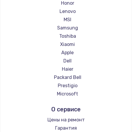
Ремонт ноутбуков Epson
Honor
Ремонт ноутбуков Philips
Lenovo
Ремонт ноутбуков LG
MSI
Ремонт ноутбуков Panasonic
Samsung
Ремонт ноутбуков Irbis
Toshiba
Ремонт ноутбуков Thunderobot
Xiaomi
Ремонт ноутбуков Hasee
Apple
Ремонт ноутбуков ZTE
Dell
Ремонт ноутбуков Hiper
Haier
Ремонт ноутбуков Evga
Packard Bell
Ремонт ноутбуков Google
Prestigio
Ремонт ноутбуков Echips
Microsoft
Ремонт ноутбуков Ardor
Alienware
О сервисе
Ремонт ноутбуков Predator
Aquarius
Ремонт ноутбуков iru
Gigabyte
Цены на ремонт
Ремонт ноутбуков Machenike
Aorus
Гарантия