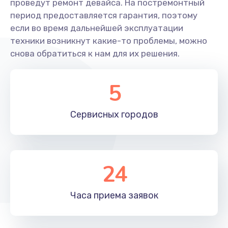
990 руб.
проведут ремонт девайса. На постремонтный
период предоставляется гарантия, поэтому
Заказать
если во время дальнейшей эксплуатации
техники возникнут какие-то проблемы, можно
Замена USB порта
снова обратиться к нам для их решения.
990 руб.
Заказать
5
Ремонт разъема питания
Сервисных
городов
990 руб.
Заказать
Ремонт петель крышки
24
1090 руб.
Часа приема
заявок
Заказать
Замена южного моста