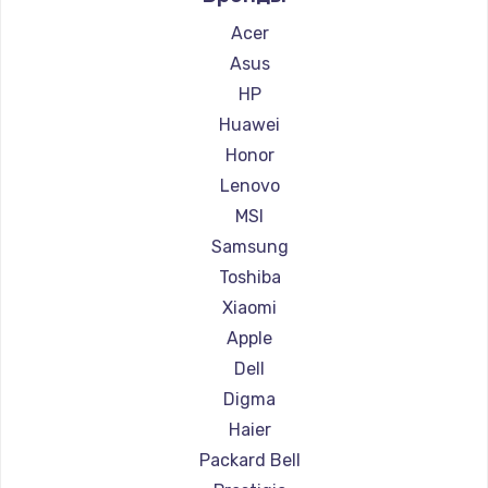
Ремонт ноутбуков Aquarius
Acer
Ремонт ноутбуков Gigabyte
Asus
Ремонт ноутбуков Aorus
HP
Ремонт ноутбуков Maibenben
Huawei
Ремонт ноутбуков Getac
Honor
Ремонт ноутбуков Epson
Lenovo
Ремонт ноутбуков Philips
MSI
Ремонт ноутбуков LG
Samsung
Ремонт ноутбуков Panasonic
Toshiba
Ремонт ноутбуков Irbis
Xiaomi
Ремонт ноутбуков Thunderobot
Apple
Ремонт ноутбуков Hasee
Dell
Ремонт ноутбуков ZTE
Digma
Ремонт ноутбуков Hiper
Haier
Ремонт ноутбуков Evga
Packard Bell
Ремонт ноутбуков Google