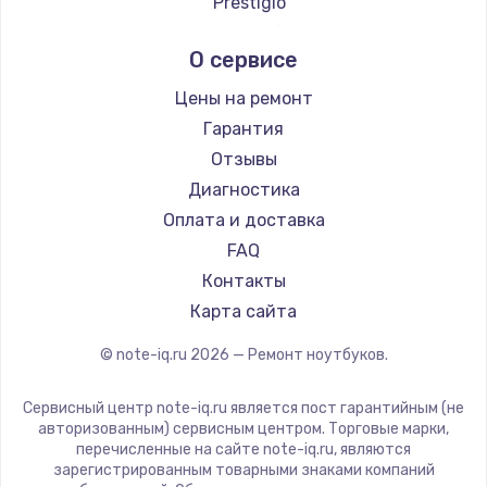
Prestigio
Ремонт ноутбуков Ardor
Microsoft
О сервисе
Ремонт ноутбуков Predator
Alienware
Ремонт ноутбуков iru
Aquarius
Цены на ремонт
Ремонт ноутбуков Machenike
Gigabyte
Гарантия
Ремонт ноутбуков DEXP
Aorus
Отзывы
Ремонт ноутбуков Teclast
Maibenben
Диагностика
Ремонт ноутбуков CHUWI
Getac
Оплата и доставка
Ремонт ноутбуков Colorful
Epson
FAQ
Philips
Контакты
LG
Карта сайта
Panasonic
© note-iq.ru
2026
— Ремонт ноутбуков.
Irbis
Thunderobot
Сервисный центр note-iq.ru является пост гарантийным (не
Hasee
авторизованным) сервисным центром. Торговые марки,
перечисленные на сайте note-iq.ru, являются
ZTE
зарегистрированным товарными знаками компаний