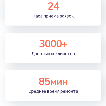
Заказать
24
Замена матрицы
Часа приема
заявок
1300 руб.
Заказать
3000+
Замена разъема питания
500 руб.
Довольных
клиентов
Заказать
Замена северного моста
2750 руб.
85мин
Заказать
Среднее время
ремонта
Замена шлейфа
700 руб.