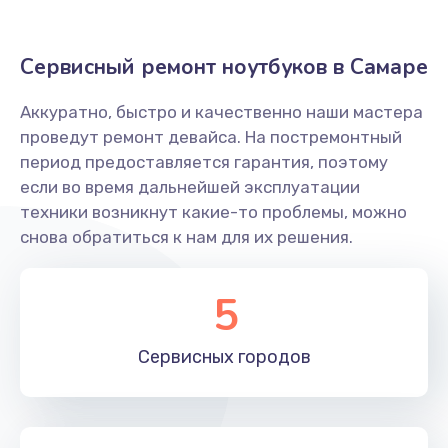
Замена SSD ноутбука Echips
Сервисный ремонт ноутбуков в Самаре
1490 руб.
Заказать
Аккуратно, быстро и качественно наши мастера
проведут ремонт девайса. На постремонтный
Замена HDD (замена жёсткого диска)
период предоставляется гарантия, поэтому
если во время дальнейшей эксплуатации
500 руб.
техники возникнут какие-то проблемы, можно
Заказать
снова обратиться к нам для их решения.
Установка драйверов Windows
5
450 руб.
Заказать
Сервисных
городов
Замена кулера
600 руб.