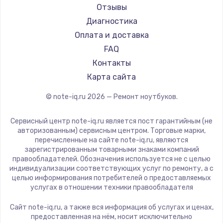
Ремонт ноутбуков DEXP
Aorus
Отзывы
Ремонт ноутбуков Teclast
Maibenben
Диагностика
Ремонт ноутбуков CHUWI
Getac
Оплата и доставка
Ремонт ноутбуков Colorful
Epson
FAQ
Philips
Контакты
LG
Карта сайта
Panasonic
© note-iq.ru
2026
— Ремонт ноутбуков.
Irbis
Thunderobot
Сервисный центр note-iq.ru является пост гарантийным (не
ZTE
авторизованным) сервисным центром. Торговые марки,
перечисленные на сайте note-iq.ru, являются
Hiper
зарегистрированным товарными знаками компаний
Evga
правообладателей. Обозначения используется не с целью
индивидуализации соответствующих услуг по ремонту, а с
Google
целью информирования потребителей о предоставляемых
Echips
услугах в отношении техники правообладателя
Ardor
Сайт note-iq.ru, а также вся информация об услугах и ценах,
Predator
предоставленная на нём, носит исключительно