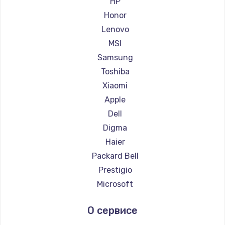
HP
Ремонт ноутбуков Getac
Honor
Ремонт ноутбуков Epson
Lenovo
Ремонт ноутбуков Philips
MSI
Ремонт ноутбуков LG
Samsung
Ремонт ноутбуков Panasonic
Toshiba
Ремонт ноутбуков Irbis
Xiaomi
Ремонт ноутбуков Thunderobot
Apple
Ремонт ноутбуков Hasee
Dell
Ремонт ноутбуков ZTE
Digma
Ремонт ноутбуков Hiper
Haier
Ремонт ноутбуков Evga
Packard Bell
Ремонт ноутбуков Google
Prestigio
Ремонт ноутбуков Echips
Microsoft
Ремонт ноутбуков Ardor
Alienware
О сервисе
Ремонт ноутбуков Predator
Aquarius
Ремонт ноутбуков iru