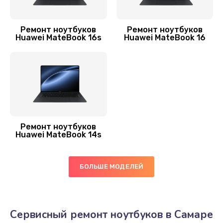
Заказать
Ремонт ноутбуков
Ремонт ноутбуков
Замена видеокарты
Huawei MateBook 16s
Huawei MateBook 16
2045 руб.
Заказать
Замена термопасты
1060 руб.
Заказать
Ремонт ноутбуков
Huawei MateBook 14s
Замена экрана
940 руб.
БОЛЬШЕ МОДЕЛЕЙ
Заказать
Замена оперативной памяти
Сервисный ремонт ноутбуков в Самаре