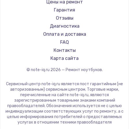
Gigabyte
Цены на ремонт
Ремонт ноутбуков Machenike
Aorus
Гарантия
Ремонт ноутбуков DEXP
Maibenben
Отзывы
Ремонт ноутбуков Teclast
Getac
Диагностика
Ремонт ноутбуков CHUWI
Epson
Оплата и доставка
Ремонт ноутбуков Colorful
Philips
FAQ
LG
Контакты
Panasonic
Карта сайта
Irbis
© note-iq.ru
2026
— Ремонт ноутбуков.
Thunderobot
Hasee
Сервисный центр note-iq.ru является пост гарантийным (не
ZTE
авторизованным) сервисным центром. Торговые марки,
перечисленные на сайте note-iq.ru, являются
Hiper
зарегистрированным товарными знаками компаний
Evga
правообладателей. Обозначения используется не с целью
индивидуализации соответствующих услуг по ремонту, а с
Google
целью информирования потребителей о предоставляемых
Echips
услугах в отношении техники правообладателя