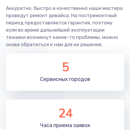
960 руб.
Аккуратно, быстро и качественно наши мастера
Заказать
проведут ремонт девайса. На постремонтный
период предоставляется гарантия, поэтому
Замена жесткого диска
если во время дальнейшей эксплуатации
745 руб.
техники возникнут какие-то проблемы, можно
снова обратиться к нам для их решения.
Заказать
Замена микрофона
5
1500 руб.
Заказать
Сервисных
городов
Замена вебкамеры
1495 руб.
24
Заказать
Часа приема
заявок
Замена USB порта