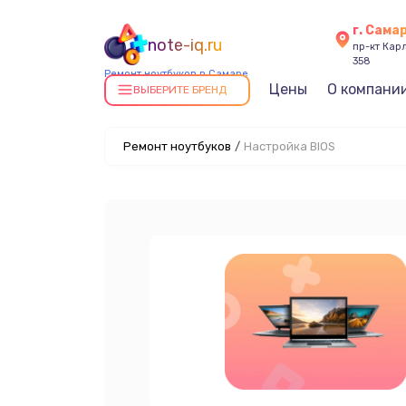
г. Сама
note-iq.ru
пр-кт Карл
358
Ремонт ноутбуков в Самаре
Цены
О компани
ВЫБЕРИТЕ БРЕНД
Ремонт ноутбуков
/
Настройка BIOS