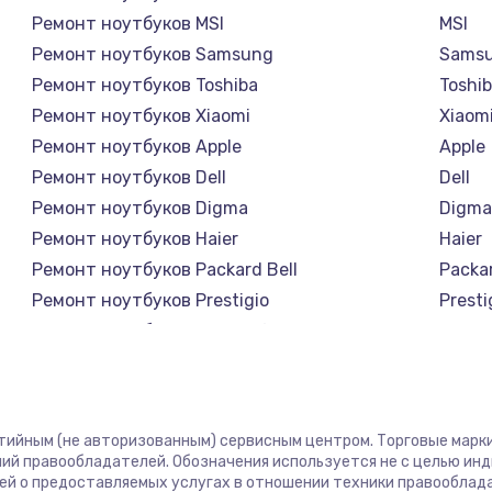
Ремонт ноутбуков MSI
MSI
Ремонт ноутбуков Samsung
Sams
Ремонт ноутбуков Toshiba
Toshi
Ремонт ноутбуков Xiaomi
Xiaom
Ремонт ноутбуков Apple
Apple
Ремонт ноутбуков Dell
Dell
Ремонт ноутбуков Digma
Digm
Ремонт ноутбуков Haier
Haier
Ремонт ноутбуков Packard Bell
Packar
Ремонт ноутбуков Prestigio
Presti
Ремонт ноутбуков Microsoft
Micro
Ремонт ноутбуков Alienware
Alien
Ремонт ноутбуков Aquarius
Aquar
Ремонт ноутбуков Gigabyte
Gigab
нтийным (не авторизованным) сервисным центром. Торговые марки,
Ремонт ноутбуков Aorus
Aorus
ий правообладателей. Обозначения используется не с целью ин
ей о предоставляемых услугах в отношении техники правооблад
Ремонт ноутбуков Maibenben
Maibe