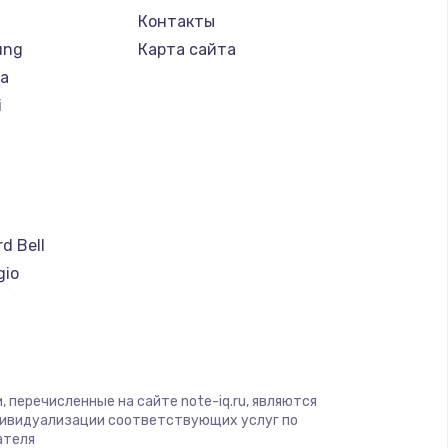
Контакты
ung
Карта сайта
ba
i
a
d Bell
gio
soft
ware
ius
yte
 перечисленные на сайте note-iq.ru, являются
дивидуализации соответствующих услуг по
ателя
nben