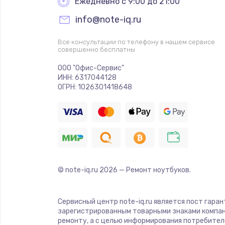
Ежедневно с 9:00 до 21:00
info@note-iq.ru
Все консультации по телефону в нашем сервисе
совершенно бесплатны
ООО "Офис-Сервис"
ИНН: 6317044128
ОГРН: 1026301418648
© note-iq.ru
2026
— Ремонт ноутбуков.
Сервисный центр note-iq.ru является пост гара
зарегистрированным товарными знаками компан
ремонту, а с целью информирования потребител