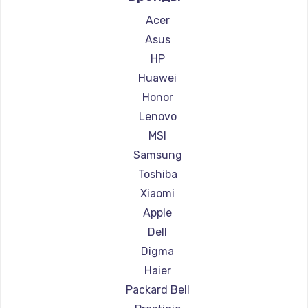
Ремонт ноутбуков Aquarius
Acer
Ремонт ноутбуков Gigabyte
Asus
Ремонт ноутбуков Aorus
HP
Ремонт ноутбуков Maibenben
Huawei
Ремонт ноутбуков Getac
Honor
Ремонт ноутбуков Epson
Lenovo
Ремонт ноутбуков Philips
MSI
Ремонт ноутбуков LG
Samsung
Ремонт ноутбуков Panasonic
Toshiba
Ремонт ноутбуков Irbis
Xiaomi
Ремонт ноутбуков Thunderobot
Apple
Ремонт ноутбуков Hasee
Dell
Ремонт ноутбуков ZTE
Digma
Ремонт ноутбуков Hiper
Haier
Ремонт ноутбуков Evga
Packard Bell
Ремонт ноутбуков Google