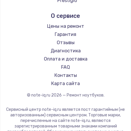
Prestigio
Ремонт ноутбуков Echips
Microsoft
О сервисе
Ремонт ноутбуков Ardor
Alienware
Ремонт ноутбуков iru
Aquarius
Цены на ремонт
Ремонт ноутбуков Machenike
Gigabyte
Гарантия
Ремонт ноутбуков DEXP
Aorus
Отзывы
Ремонт ноутбуков Teclast
Maibenben
Диагностика
Ремонт ноутбуков CHUWI
Getac
Оплата и доставка
Ремонт ноутбуков Colorful
Epson
FAQ
Philips
Контакты
LG
Карта сайта
Panasonic
© note-iq.ru
2026
— Ремонт ноутбуков.
Irbis
Thunderobot
Сервисный центр note-iq.ru является пост гарантийным (не
Hasee
авторизованным) сервисным центром. Торговые марки,
перечисленные на сайте note-iq.ru, являются
ZTE
зарегистрированным товарными знаками компаний