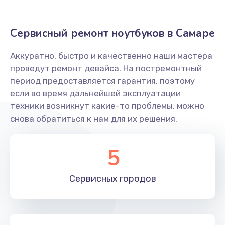
750 руб.
Заказать
Сервисный ремонт ноутбуков в Самаре
Замена тачпада
Аккуратно, быстро и качественно наши мастера
проведут ремонт девайса. На постремонтный
990 руб.
период предоставляется гарантия, поэтому
Заказать
если во время дальнейшей эксплуатации
техники возникнут какие-то проблемы, можно
Настройка ОС ноутбука Predator
снова обратиться к нам для их решения.
820 руб.
Заказать
5
Замена видеокарты
Сервисных
городов
2490 руб.
Заказать