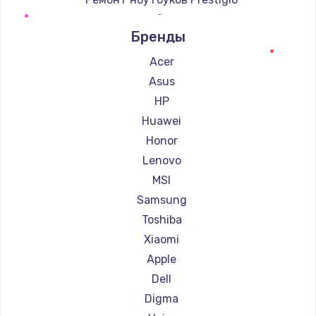
Ремонт ноутбуков Microsoft
Бренды
Ремонт ноутбуков Alienware
Ремонт ноутбуков Aquarius
Acer
Ремонт ноутбуков Gigabyte
Asus
Ремонт ноутбуков Aorus
HP
Ремонт ноутбуков Maibenben
Huawei
Ремонт ноутбуков Getac
Honor
Ремонт ноутбуков Epson
Lenovo
Ремонт ноутбуков Philips
MSI
Ремонт ноутбуков LG
Samsung
Ремонт ноутбуков Panasonic
Toshiba
Ремонт ноутбуков Irbis
Xiaomi
Ремонт ноутбуков Thunderobot
Apple
Ремонт ноутбуков Hasee
Dell
Ремонт ноутбуков ZTE
Digma
Ремонт ноутбуков Hiper