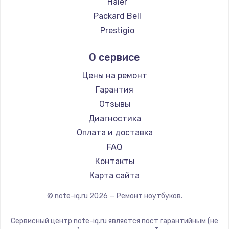
Haier
Ремонт ноутбуков Evga
Packard Bell
Ремонт ноутбуков Google
Prestigio
Ремонт ноутбуков Echips
Microsoft
О сервисе
Ремонт ноутбуков Ardor
Alienware
Ремонт ноутбуков Predator
Aquarius
Цены на ремонт
Ремонт ноутбуков iru
Gigabyte
Гарантия
Ремонт ноутбуков Machenike
Aorus
Отзывы
Ремонт ноутбуков DEXP
Maibenben
Диагностика
Ремонт ноутбуков Teclast
Getac
Оплата и доставка
Ремонт ноутбуков CHUWI
Epson
FAQ
Ремонт ноутбуков Colorful
Philips
Контакты
LG
Карта сайта
Panasonic
© note-iq.ru
2026
— Ремонт ноутбуков.
Irbis
Thunderobot
Сервисный центр note-iq.ru является пост гарантийным (не