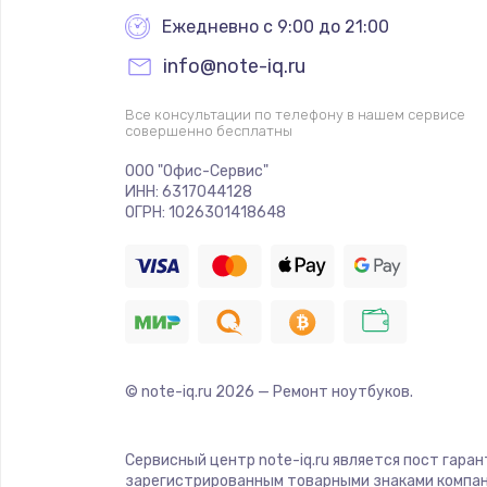
Ежедневно с 9:00 до 21:00
info@note-iq.ru
Все консультации по телефону в нашем сервисе
совершенно бесплатны
ООО "Офис-Сервис"
ИНН: 6317044128
ОГРН: 1026301418648
© note-iq.ru
2026
— Ремонт ноутбуков.
Сервисный центр note-iq.ru является пост гара
зарегистрированным товарными знаками компан