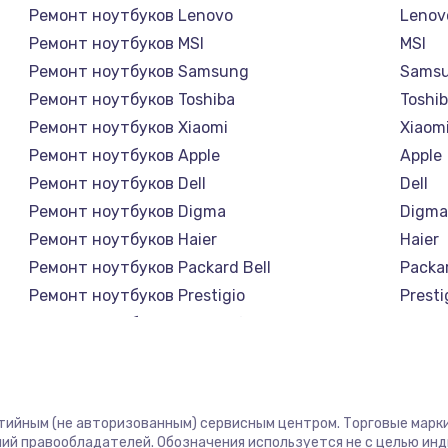
Ремонт ноутбуков Lenovo
Lenov
Ремонт ноутбуков MSI
MSI
Ремонт ноутбуков Samsung
Sams
Ремонт ноутбуков Toshiba
Toshi
Ремонт ноутбуков Xiaomi
Xiaom
Ремонт ноутбуков Apple
Apple
Ремонт ноутбуков Dell
Dell
Ремонт ноутбуков Digma
Digm
Ремонт ноутбуков Haier
Haier
Ремонт ноутбуков Packard Bell
Packar
Ремонт ноутбуков Prestigio
Presti
Ремонт ноутбуков Microsoft
Micro
Ремонт ноутбуков Alienware
Alien
Ремонт ноутбуков Aquarius
Aquar
Ремонт ноутбуков Gigabyte
Gigab
нтийным (не авторизованным) сервисным центром. Торговые марки,
Ремонт ноутбуков Aorus
Aorus
ий правообладателей. Обозначения используется не с целью ин