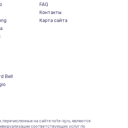
o
FAQ
Контакты
ung
Карта сайта
ba
i
a
d Bell
gio
soft
ware
ius
yte
 перечисленные на сайте note-iq.ru, являются
дивидуализации соответствующих услуг по