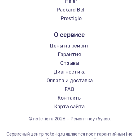
Haier
Ремонт ноутбуков Evga
Packard Bell
Ремонт ноутбуков Google
Prestigio
Ремонт ноутбуков Echips
Microsoft
О сервисе
Ремонт ноутбуков Ardor
Alienware
Ремонт ноутбуков Predator
Aquarius
Цены на ремонт
Ремонт ноутбуков iru
Gigabyte
Гарантия
Ремонт ноутбуков Machenike
Aorus
Отзывы
Ремонт ноутбуков DEXP
Maibenben
Диагностика
Ремонт ноутбуков Teclast
Getac
Оплата и доставка
Ремонт ноутбуков CHUWI
Epson
FAQ
Ремонт ноутбуков Colorful
Philips
Контакты
LG
Карта сайта
Panasonic
© note-iq.ru
2026
— Ремонт ноутбуков.
Irbis
Thunderobot
Сервисный центр note-iq.ru является пост гарантийным (не