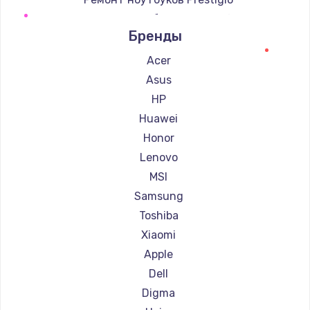
Ремонт ноутбуков Microsoft
Бренды
Ремонт ноутбуков Alienware
Ремонт ноутбуков Aquarius
Acer
Ремонт ноутбуков Gigabyte
Asus
Ремонт ноутбуков Aorus
HP
Ремонт ноутбуков Maibenben
Huawei
Ремонт ноутбуков Getac
Honor
Ремонт ноутбуков Epson
Lenovo
Ремонт ноутбуков Philips
MSI
Ремонт ноутбуков LG
Samsung
Ремонт ноутбуков Panasonic
Toshiba
Ремонт ноутбуков Irbis
Xiaomi
Ремонт ноутбуков Thunderobot
Apple
Ремонт ноутбуков Hasee
Dell
Ремонт ноутбуков ZTE
Digma
Ремонт ноутбуков Hiper