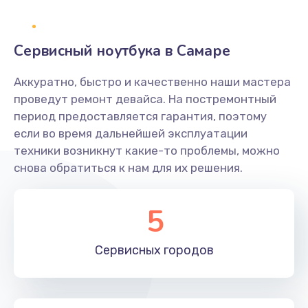
Замена оперативной памяти
Сервисный ноутбука в Самаре
960 руб.
Заказать
Аккуратно, быстро и качественно наши мастера
проведут ремонт девайса. На постремонтный
Замена процессора
период предоставляется гарантия, поэтому
если во время дальнейшей эксплуатации
1290 руб.
техники возникнут какие-то проблемы, можно
Заказать
снова обратиться к нам для их решения.
Замена системы охлаждения
5
1645 руб.
Заказать
Сервисных
городов
Замена термопасты
1060 руб.