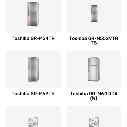
745 руб.
Заказать
Установка драйверов
Toshiba GR-M54TR
Toshiba GR-M55SVTR
945 руб.
TS
Заказать
Замена вебкамеры
1495 руб.
Заказать
Toshiba GR-M59TR
Toshiba GR-M64 RDA
Ремонт петель крышки
(W)
1090 руб.
Заказать