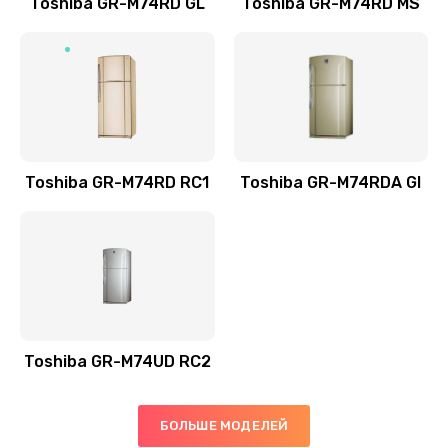
Toshiba GR-M74RD GL
Toshiba GR-M74RD MS
Замена тачпада
1745 руб.
Заказать
Замена USB порта
1245 руб.
Toshiba GR-M74RD RC1
Toshiba GR-M74RDA Gl
Заказать
Замена звуковой карты
1495 руб.
Заказать
Toshiba GR-M74UD RC2
Замена микрофона
1500 руб.
БОЛЬШЕ МОДЕЛЕЙ
Заказать