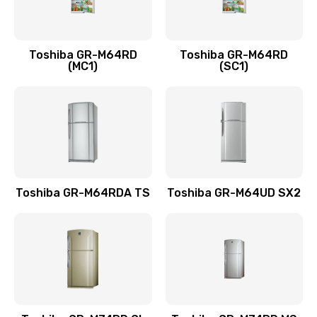
Настройка Wi-Fi
1195 руб.
Toshiba GR-M64RD
Toshiba GR-M64RD
Заказать
(MC1)
(SC1)
Замена шим-контроллера
3900 руб.
Заказать
Замена южного моста
Toshiba GR-M64RDA TS
Toshiba GR-M64UD SX2
2750 руб.
Заказать
Замена контроллера питания
1490 руб.
Заказать