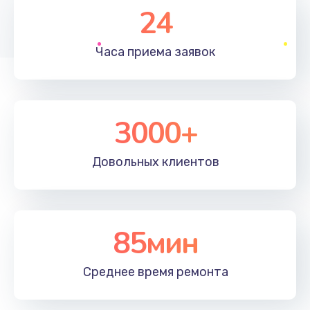
Заказать
24
Замена шлейфа матрицы
Часа приема
заявок
1095 руб.
Заказать
3000+
Замена экрана
940 руб.
Довольных
клиентов
Заказать
Замена северного моста
2750 руб.
85мин
Заказать
Среднее время
ремонта
Замена SSD
1345 руб.