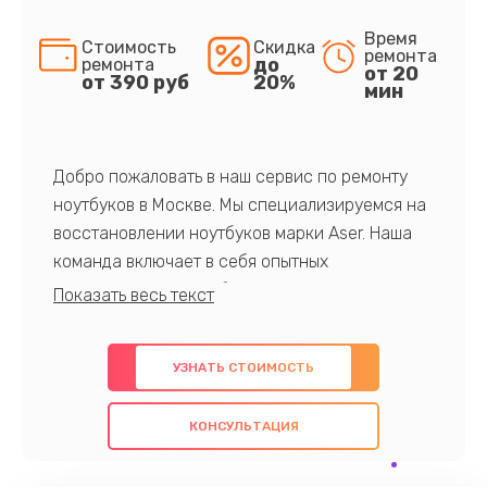
Время
Стоимость
Скидка
ремонта
до
ремонта
от 20
от 390 руб
20%
мин
Добро пожаловать в наш сервис по ремонту
ноутбуков в Москве. Мы специализируемся на
восстановлении ноутбуков марки Aser. Наша
команда включает в себя опытных
профессионалов с обширными знаниями и
многолетним опытом в данной области. Мы
предлагаем быстрый и качественный ремонт с
УЗНАТЬ СТОИМОСТЬ
использованием оригинальных компонентов, а
также гарантируем качество всех
КОНСУЛЬТАЦИЯ
проведенных работ. Наша цель - предоставить
клиентам надежное и профессиональное