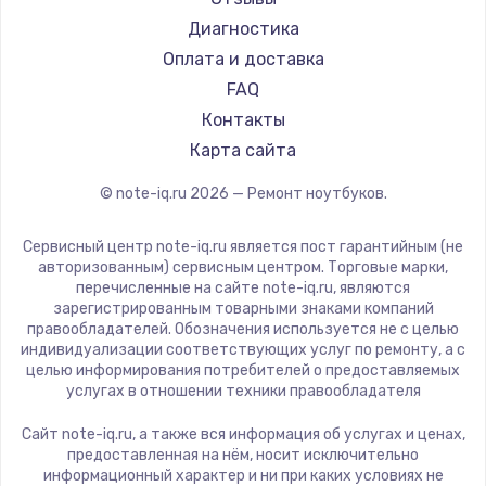
Ремонт ноутбуков Teclast
Getac
Диагностика
Ремонт ноутбуков CHUWI
Epson
Оплата и доставка
Ремонт ноутбуков Colorful
Philips
FAQ
LG
Контакты
Panasonic
Карта сайта
Irbis
© note-iq.ru
2026
— Ремонт ноутбуков.
Thunderobot
Hasee
Сервисный центр note-iq.ru является пост гарантийным (не
ZTE
авторизованным) сервисным центром. Торговые марки,
перечисленные на сайте note-iq.ru, являются
Hiper
зарегистрированным товарными знаками компаний
Evga
правообладателей. Обозначения используется не с целью
индивидуализации соответствующих услуг по ремонту, а с
Google
целью информирования потребителей о предоставляемых
Echips
услугах в отношении техники правообладателя
Ardor
Сайт note-iq.ru, а также вся информация об услугах и ценах,
Predator
предоставленная на нём, носит исключительно
информационный характер и ни при каких условиях не
iru