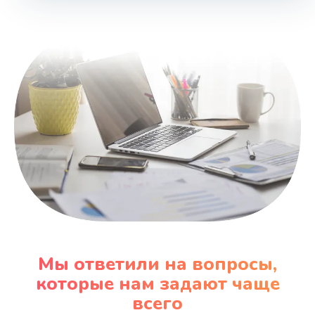
Заказать
Замена аккумулятора
620 руб.
Заказать
Замена клавиатуры
990 руб.
Заказать
Замена корпуса
890 руб.
Мы ответили на вопросы,
Заказать
которые нам задают чаще
всего
Замена HDMI