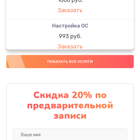
Заказать
Настройка ОС
993 руб.
Заказать
Ремонт подсветки
ПОКАЗАТЬ ВСЕ УСЛУГИ
1200 руб.
Заказать
Скидка 20% по
Настройка BIOS
предварительной
995 руб.
записи
Заказать
Замена видеочипа