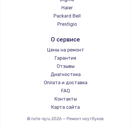
Ремонт ноутбуков Hiper
Haier
Ремонт ноутбуков Evga
Packard Bell
Ремонт ноутбуков Google
Prestigio
Ремонт ноутбуков Echips
Microsoft
О сервисе
Ремонт ноутбуков Ardor
Alienware
Ремонт ноутбуков Predator
Aquarius
Цены на ремонт
Ремонт ноутбуков iru
Gigabyte
Гарантия
Ремонт ноутбуков Machenike
Aorus
Отзывы
Ремонт ноутбуков DEXP
Maibenben
Диагностика
Ремонт ноутбуков Teclast
Getac
Оплата и доставка
Ремонт ноутбуков CHUWI
Epson
FAQ
Ремонт ноутбуков Colorful
Philips
Контакты
LG
Карта сайта
Panasonic
© note-iq.ru
2026
— Ремонт ноутбуков.
Irbis
Thunderobot