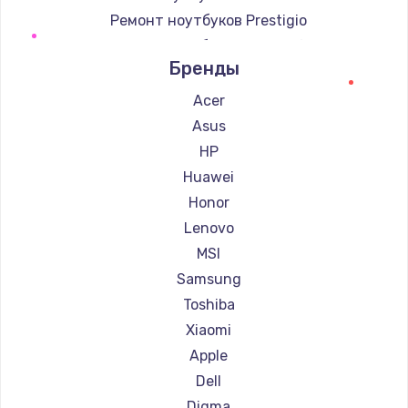
Ремонт ноутбуков Prestigio
Ремонт ноутбуков Microsoft
Бренды
Ремонт ноутбуков Alienware
Ремонт ноутбуков Aquarius
Acer
Ремонт ноутбуков Gigabyte
Asus
Ремонт ноутбуков Aorus
HP
Ремонт ноутбуков Maibenben
Huawei
Ремонт ноутбуков Getac
Honor
Ремонт ноутбуков Epson
Lenovo
Ремонт ноутбуков Philips
MSI
Ремонт ноутбуков LG
Samsung
Ремонт ноутбуков Panasonic
Toshiba
Ремонт ноутбуков Irbis
Xiaomi
Ремонт ноутбуков Thunderobot
Apple
Ремонт ноутбуков Hasee
Dell
Ремонт ноутбуков ZTE
Digma