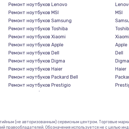
Ремонт ноутбуков Lenovo
Lenov
Ремонт ноутбуков MSI
MSI
Ремонт ноутбуков Samsung
Sams
Ремонт ноутбуков Toshiba
Toshi
Ремонт ноутбуков Xiaomi
Xiaom
Ремонт ноутбуков Apple
Apple
Ремонт ноутбуков Dell
Dell
Ремонт ноутбуков Digma
Digm
Ремонт ноутбуков Haier
Haier
Ремонт ноутбуков Packard Bell
Packar
Ремонт ноутбуков Prestigio
Presti
Ремонт ноутбуков Microsoft
Micro
Ремонт ноутбуков Alienware
Alien
Ремонт ноутбуков Aquarius
Aquar
Ремонт ноутбуков Gigabyte
Gigab
нтийным (не авторизованным) сервисным центром. Торговые марки,
Ремонт ноутбуков Aorus
Aorus
ий правообладателей. Обозначения используется не с целью ин