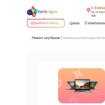
г. Сама
note-iq.ru
пр-кт Карл
358
Ремонт ноутбуков в Самаре
Цены
О компани
ВЫБЕРИТЕ БРЕНД
Ремонт ноутбуков
/
Замена контроллера пита