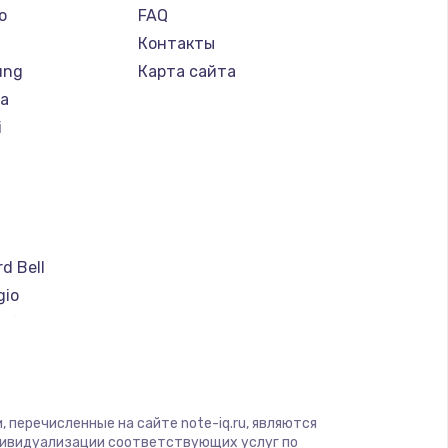
o
FAQ
Контакты
ung
Карта сайта
ba
i
a
d Bell
gio
soft
ware
ius
yte
 перечисленные на сайте note-iq.ru, являются
дивидуализации соответствующих услуг по