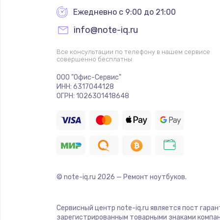
Ежедневно с 9:00 до 21:00
info@note-iq.ru
Все консультации по телефону в нашем сервисе
совершенно бесплатны
ООО "Офис-Сервис"
ИНН: 6317044128
ОГРН: 1026301418648
© note-iq.ru
2026
— Ремонт ноутбуков.
Сервисный центр note-iq.ru является пост гара
зарегистрированным товарными знаками компан