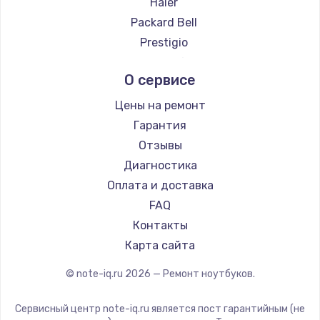
Haier
Ремонт ноутбуков Evga
Packard Bell
Ремонт ноутбуков Google
Prestigio
Ремонт ноутбуков Echips
Microsoft
О сервисе
Ремонт ноутбуков Ardor
Alienware
Ремонт ноутбуков Predator
Aquarius
Цены на ремонт
Ремонт ноутбуков iru
Gigabyte
Гарантия
Ремонт ноутбуков Machenike
Aorus
Отзывы
Ремонт ноутбуков DEXP
Maibenben
Диагностика
Ремонт ноутбуков Teclast
Getac
Оплата и доставка
Ремонт ноутбуков CHUWI
Epson
FAQ
Ремонт ноутбуков Colorful
Philips
Контакты
LG
Карта сайта
Panasonic
© note-iq.ru
2026
— Ремонт ноутбуков.
Irbis
Thunderobot
Сервисный центр note-iq.ru является пост гарантийным (не