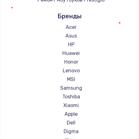
Ремонт ноутбуков Microsoft
Бренды
Ремонт ноутбуков Alienware
Ремонт ноутбуков Aquarius
Acer
Ремонт ноутбуков Gigabyte
Asus
Ремонт ноутбуков Aorus
HP
Ремонт ноутбуков Maibenben
Huawei
Ремонт ноутбуков Getac
Honor
Ремонт ноутбуков Epson
Lenovo
Ремонт ноутбуков Philips
MSI
Ремонт ноутбуков LG
Samsung
Ремонт ноутбуков Panasonic
Toshiba
Ремонт ноутбуков Irbis
Xiaomi
Ремонт ноутбуков Thunderobot
Apple
Ремонт ноутбуков Hasee
Dell
Ремонт ноутбуков ZTE
Digma
Ремонт ноутбуков Hiper