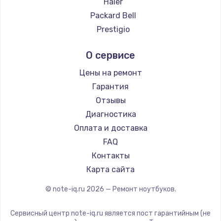
Haier
Ремонт ноутбуков Evga
Packard Bell
Ремонт ноутбуков Google
Prestigio
Ремонт ноутбуков Echips
Microsoft
О сервисе
Ремонт ноутбуков Ardor
Alienware
Ремонт ноутбуков Predator
Aquarius
Цены на ремонт
Ремонт ноутбуков iru
Gigabyte
Гарантия
Ремонт ноутбуков Machenike
Aorus
Отзывы
Ремонт ноутбуков DEXP
Maibenben
Диагностика
Ремонт ноутбуков Teclast
Getac
Оплата и доставка
Ремонт ноутбуков CHUWI
Epson
FAQ
Ремонт ноутбуков Colorful
Philips
Контакты
LG
Карта сайта
Panasonic
© note-iq.ru
2026
— Ремонт ноутбуков.
Irbis
Thunderobot
Сервисный центр note-iq.ru является пост гарантийным (не