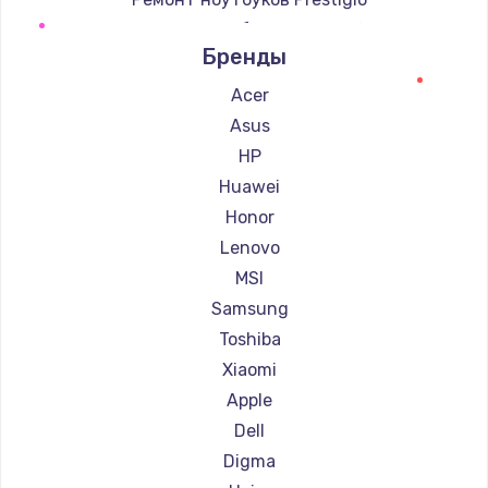
Ремонт ноутбуков Microsoft
Бренды
Ремонт ноутбуков Alienware
Ремонт ноутбуков Aquarius
Acer
Ремонт ноутбуков Gigabyte
Asus
Ремонт ноутбуков Aorus
HP
Ремонт ноутбуков Maibenben
Huawei
Ремонт ноутбуков Getac
Honor
Ремонт ноутбуков Epson
Lenovo
Ремонт ноутбуков Philips
MSI
Ремонт ноутбуков LG
Samsung
Ремонт ноутбуков Panasonic
Toshiba
Ремонт ноутбуков Irbis
Xiaomi
Ремонт ноутбуков Thunderobot
Apple
Ремонт ноутбуков Hasee
Dell
Ремонт ноутбуков ZTE
Digma
Ремонт ноутбуков Hiper