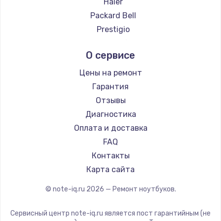
Haier
Ремонт ноутбуков Evga
Packard Bell
Ремонт ноутбуков Google
Prestigio
Ремонт ноутбуков Echips
Microsoft
О сервисе
Ремонт ноутбуков Ardor
Alienware
Ремонт ноутбуков Predator
Aquarius
Цены на ремонт
Ремонт ноутбуков iru
Gigabyte
Гарантия
Ремонт ноутбуков Machenike
Aorus
Отзывы
Ремонт ноутбуков DEXP
Maibenben
Диагностика
Ремонт ноутбуков Teclast
Getac
Оплата и доставка
Ремонт ноутбуков CHUWI
Epson
FAQ
Ремонт ноутбуков Colorful
Philips
Контакты
LG
Карта сайта
Panasonic
© note-iq.ru
2026
— Ремонт ноутбуков.
Irbis
Thunderobot
Сервисный центр note-iq.ru является пост гарантийным (не