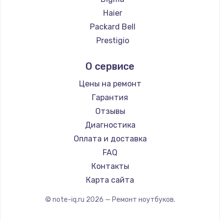
Ремонт ноутбуков Hiper
Haier
Ремонт ноутбуков Evga
Packard Bell
Ремонт ноутбуков Google
Prestigio
Ремонт ноутбуков Echips
Microsoft
О сервисе
Ремонт ноутбуков Ardor
Alienware
Ремонт ноутбуков Predator
Aquarius
Цены на ремонт
Ремонт ноутбуков iru
Gigabyte
Гарантия
Ремонт ноутбуков Machenike
Aorus
Отзывы
Ремонт ноутбуков DEXP
Maibenben
Диагностика
Ремонт ноутбуков Teclast
Getac
Оплата и доставка
Ремонт ноутбуков CHUWI
Epson
FAQ
Ремонт ноутбуков Colorful
Philips
Контакты
LG
Карта сайта
Panasonic
© note-iq.ru
2026
— Ремонт ноутбуков.
Irbis
Thunderobot