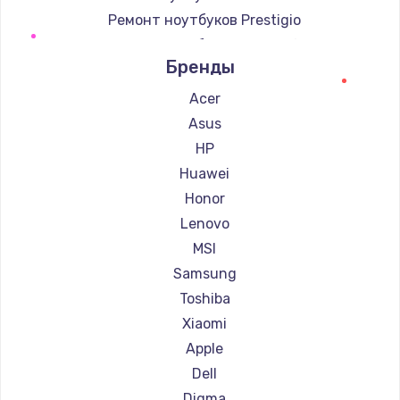
Ремонт ноутбуков Prestigio
Ремонт ноутбуков Microsoft
Бренды
Ремонт ноутбуков Alienware
Ремонт ноутбуков Aquarius
Acer
Ремонт ноутбуков Gigabyte
Asus
Ремонт ноутбуков Aorus
HP
Ремонт ноутбуков Maibenben
Huawei
Ремонт ноутбуков Getac
Honor
Ремонт ноутбуков Epson
Lenovo
Ремонт ноутбуков Philips
MSI
Ремонт ноутбуков LG
Samsung
Ремонт ноутбуков Panasonic
Toshiba
Ремонт ноутбуков Irbis
Xiaomi
Ремонт ноутбуков Thunderobot
Apple
Ремонт ноутбуков Hasee
Dell
Ремонт ноутбуков ZTE
Digma